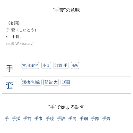
“手套”の意味
《名詞》
手 套（しゅとう）
手袋。
(出典:Wiktionary)
常用漢字
小１
部首:⼿
4画
手
漢検準1級
部首:⼤
10画
套
“手”で始まる語句
手
手拭
手前
手巾
手繰
手許
手向
手綱
手際
手燭