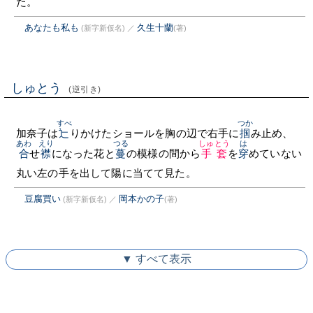
た。
あなたも私も
久生十蘭
(新字新仮名)
／
(著)
しゅとう
(逆引き)
すべ
つか
加奈子は
辷
りかけたショールを胸の辺で右手に
掴
み止め、
あわ
えり
つる
しゅとう
は
合
せ
襟
になった花と
蔓
の模様の間から
手套
を
穿
めていない
丸い左の手を出して陽に当てて見た。
豆腐買い
岡本かの子
(新字新仮名)
／
(著)
▼ すべて表示