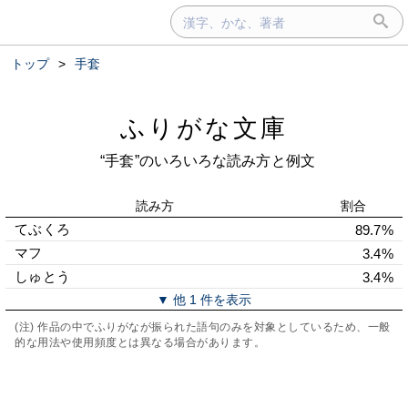
トップ
>
手套
ふりがな文庫
“手套”のいろいろな読み方と例文
読み方
割合
てぶくろ
89.7%
マフ
3.4%
しゅとう
3.4%
▼ 他 1 件を表示
(注) 作品の中でふりがなが振られた語句のみを対象としているため、一般
的な用法や使用頻度とは異なる場合があります。