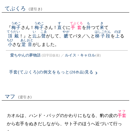
てぶくろ
(逆引き)
うめこ
うめこ
す
てぶくろ
も
き
『
梅子
さん！
梅子
さん！
直
ぐに
手套
を
持
つて
來
て
てうだい
い
こゑ
やが
はしごだん
のぼ
頂戴
！』と
云
ふ
聲
がして、
軈
てパタ／＼と
梯子段
を
上
る
ちひ
あしおと
小
さな
跫音
がしました。
愛ちやんの夢物語
ルイス・キャロル
(旧字旧仮名)
／
(著)
手套(てぶくろ)の例文をもっと
見る
(26作品)
マフ
(逆引き)
マフ
カオルは、ハンド・バッグのかわりにもなる、豹の皮の
手套
から右手をぬきだしながら、サト子のほうへ近づいて行っ