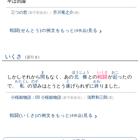
卒は勿論
三つの窓
芥川竜之介
(新字新仮名)
／
(著)
戦闘(せんとう)の例文をもっと
見る
(4作品)
いくさ
(逆引き)
ま
ほうじょう
いくさ
おこ
しかしそれから
間
もなく、あの
北條
との
戦闘
が
起
ったの
わたくし
のぞ
と
おわ
で、
私
の
望
みはとうとう
遂
げられずに
終
りました。
小桜姫物語：03 小桜姫物語
浅野和三郎
(新字新仮名)
／
(著)
戦闘(いくさ)の例文をもっと
見る
(4作品)