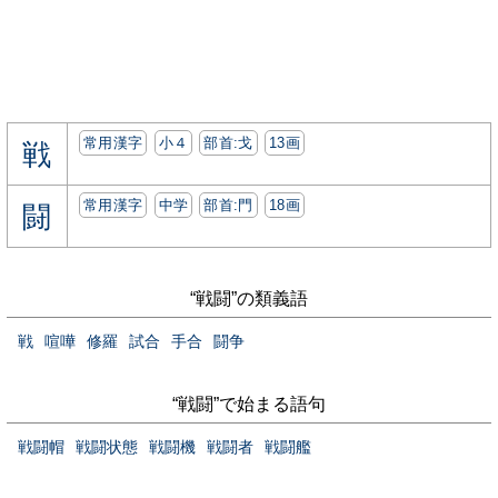
常用漢字
小４
部首:⼽
13画
戦
常用漢字
中学
部首:⾨
18画
闘
“戦闘”の類義語
戦
喧嘩
修羅
試合
手合
闘争
“戦闘”で始まる語句
戦闘帽
戦闘状態
戦闘機
戦闘者
戦闘艦