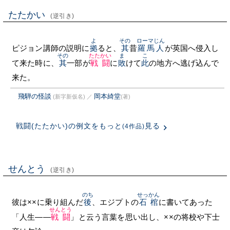
たたかい
(逆引き)
よ
その
ローマじん
ピジョン講師の説明に
拠
ると、
其
昔
羅馬人
が英国へ侵入し
その
たたかい
ま
こ
て来た時に、
其
一部が
戦闘
に
敗
けて
此
の地方へ逃げ込んで
来た。
飛騨の怪談
岡本綺堂
(新字新仮名)
／
(著)
戦闘(たたかい)の例文をもっと
見る
(4作品)
せんとう
(逆引き)
のち
せっかん
彼は××に乗り組んだ
後
、エジプトの
石棺
に書いてあった
せんとう
「人生——
戦闘
」と云う言葉を思い出し、××の将校や下士