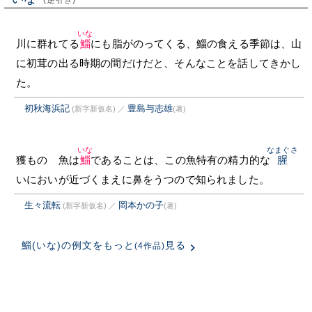
(逆引き)
いな
川に群れてる
鯔
にも脂がのってくる、鯔の食える季節は、山
に初茸の出る時期の間だけだと、そんなことを話してきかし
た。
初秋海浜記
豊島与志雄
(新字新仮名)
／
(著)
いな
なまぐさ
獲ものゝ魚は
鯔
であることは、この魚特有の精力的な
腥
いにおいが近づくまえに鼻をうつので知られました。
生々流転
岡本かの子
(新字新仮名)
／
(著)
鯔(いな)の例文をもっと
見る
(4作品)