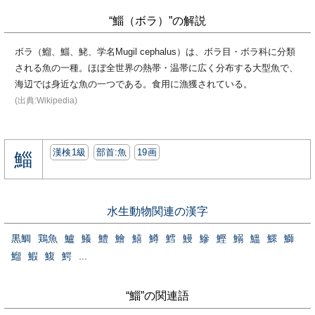
“鯔（ボラ）”の解説
ボラ（鰡、鯔、鮱、学名Mugil cephalus）は、ボラ目・ボラ科に分類
される魚の一種。ほぼ全世界の熱帯・温帯に広く分布する大型魚で、
海辺では身近な魚の一つである。食用に漁獲されている。
(出典:Wikipedia)
漢検1級
部首:⿂
19画
鯔
水生動物関連の漢字
黒鯛
鶏魚
鱸
鱶
鱧
鱠
鱚
鱒
鱈
鰻
鰺
鰹
鰯
鰮
鰥
鰤
鰡
鰕
鰒
鰐
...
“鯔”の関連語