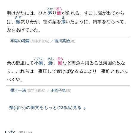
さか
ぼら
明けがたには、ひと
盛
り
鯔
が釣れる。すこし陽が出てから
きす
ま
は、
鱚
釣り舟が、笹の葉を
撒
いたように、釣竿をならべて、
糸をあげていた。
牢獄の花嫁
吉川英治
(新字新仮名)
／
(著)
こだい
あじ
ぼら
余の郷里にて
小鯛
、
鰺
、
鯔
など海魚を用ゐるは海国の故な
り。これらは一夜圧して置けばなるるにより一夜鮓ともいふ
べくや。
墨汁一滴
正岡子規
(新字旧仮名)
／
(著)
鯔(ぼら)の例文をもっと
見る
(23作品)
いな