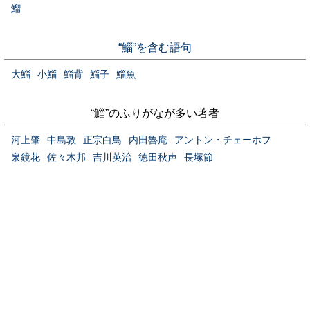
鰡
“鯔”を含む語句
大鯔
小鯔
鯔背
鯔子
鯔魚
“鯔”のふりがなが多い著者
河上肇
中島敦
正宗白鳥
内田魯庵
アントン・チェーホフ
泉鏡花
佐々木邦
吉川英治
徳田秋声
長塚節
当サイトについて
お問い合わせ
プライバシーポリシー