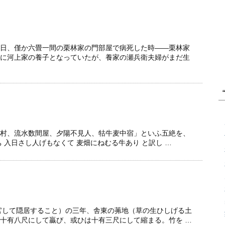
日、僅か六畳一間の栗林家の門部屋で病死した時——栗林家
に河上家の養子となっていたが、養家の瀬兵衛夫婦がまだ生
村、流水数間屋、夕陽不見人、牯牛麦中宿」といふ五絶を、
 入日さし人げもなくて 麦畑にねむる牛あり と訳し …
官して隠居すること）の三年、舎東の茀地（草の生ひしげる土
十有八尺にして贏び、或ひは十有三尺にして縮まる。竹を …