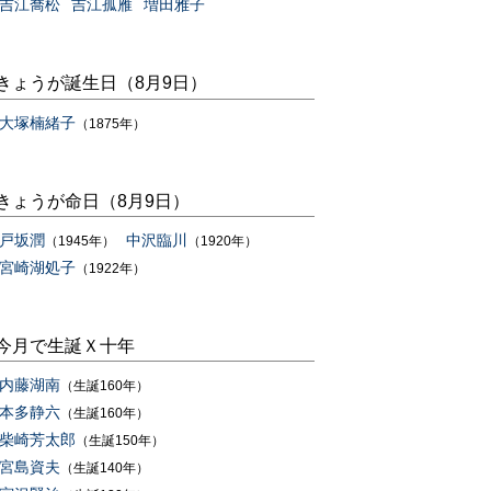
吉江喬松
吉江孤雁
増田雅子
きょうが誕生日（8月9日）
大塚楠緒子
（1875年）
きょうが命日（8月9日）
戸坂潤
中沢臨川
（1945年）
（1920年）
宮崎湖処子
（1922年）
今月で生誕Ｘ十年
内藤湖南
（生誕160年）
本多静六
（生誕160年）
柴崎芳太郎
（生誕150年）
宮島資夫
（生誕140年）