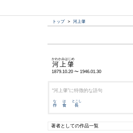
トップ
>
河上肇
かわかみはじめ
河上肇
1879.10.20 〜 1946.01.30
“河上肇”に特徴的な語句
な
は
とこし
作
食
長
著者としての作品一覧