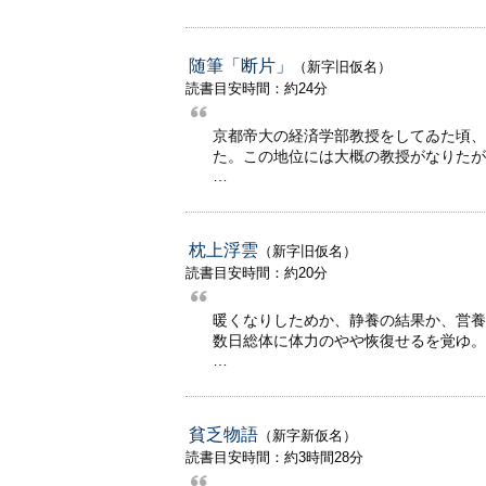
随筆「断片」
（新字旧仮名）
読書目安時間：約24分
京都帝大の経済学部教授をしてゐた頃、
た。この地位には大概の教授がなりたが
…
枕上浮雲
（新字旧仮名）
読書目安時間：約20分
暖くなりしためか、静養の結果か、営養
数日総体に体力のやや恢復せるを覚ゆ。
…
貧乏物語
（新字新仮名）
読書目安時間：約3時間28分