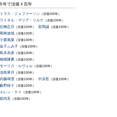
今年で没後Ｘ百年
トマス・ジェファーソン
（没後200年）
ライネル・マリア・リルケ
（没後100年）
石橋忍月
富岡誠
（没後100年）
（没後100年）
尾崎放哉
（没後100年）
小栗風葉
（没後100年）
金子ふみ子
（没後100年）
島木赤彦
（没後100年）
穂積陳重
（没後100年）
モーリス・ルヴェル
（没後100年）
淡島寒月
（没後100年）
内藤鳴雪
中浜哲
（没後100年）
（没後100年）
藪野椋十
（没後100年）
エレン・ケイ
（没後100年）
箭内亙
（没後100年）