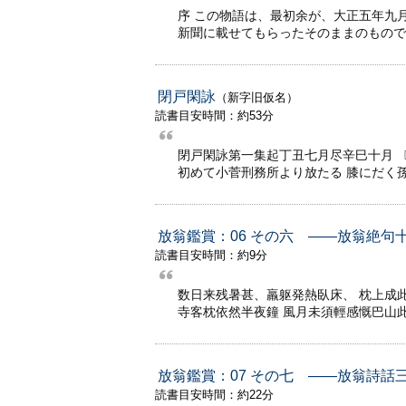
序 この物語は、最初余が、大正五年九
新聞に載せてもらったそのままのもので
閉戸閑詠
（新字旧仮名）
読書目安時間：約53分
閉戸閑詠第一集起丁丑七月尽辛巳十月 
初めて小菅刑務所より放たる 膝にだく
放翁鑑賞：06 その六 ――放翁絶
読書目安時間：約9分
数日来残暑甚、羸躯発熱臥床、 枕上成此
寺客枕依然半夜鐘 風月未須輕感慨巴山此
放翁鑑賞：07 その七 ――放翁詩話
読書目安時間：約22分