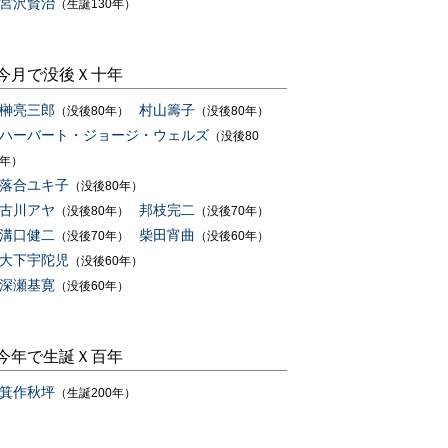
宮沢賢治
（生誕130年）
今月で没後Ｘ十年
榊亮三郎
村山籌子
（没後80年）
（没後80年）
ハーバート・ジョージ・ウェルズ
（没後80
年）
落合ユキ子
（没後80年）
古川アヤ
邦枝完二
（没後80年）
（没後70年）
溝口健二
柴田宵曲
（没後70年）
（没後60年）
大下宇陀児
（没後60年）
深瀬基寛
（没後60年）
今年で生誕Ｘ百年
箕作秋坪
（生誕200年）