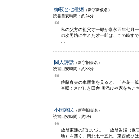
御萩と七種粥
（新字新仮名）
読書目安時間：約24分
私の父方の祖父才一郎が嘉永五年七月一
の次男坊に生れた才一郎は、この時すで
…
閑人詩話
（新字旧仮名）
読書目安時間：約33分
佐藤春夫の車塵集を見ると、「杏花一孤
杏咲くさびしき田舎 川添ひや家をちこち
小国寡民
（新字旧仮名）
読書目安時間：約9分
放翁東籬の記にいふ、 「放翁告帰（退
地）を闢く。南北七十五尺、東西或ひは