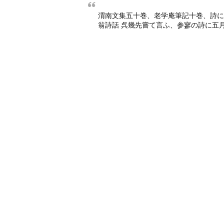
渭南文集五十巻、老学庵筆記十巻、詩に
翁詩話 呉幾先嘗て言ふ、参寥の詩に五