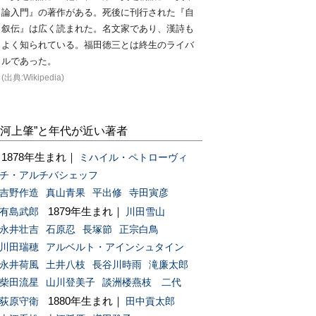
論入門』の著作がある。死後に刊行された『自
叙伝』は広く読まれた。名文家であり、漢詩も
よく知られている。福田徳三とは終生のライバ
ルであった。
(出典:Wikipedia)
“河上肇”と年代が近い著者
1878年生まれ｜
ミハイル・ペトローヴィ
チ・アルチバシェッフ
吉野作造
真山青果
平出修
寺田寅彦
1879年生まれ｜
有島武郎
川田雪山
永井壮吉
石原忍
長塚節
正宗白鳥
川田瑞穂
アルベルト・アインシュタイン
永井荷風
土井八枝
長谷川時雨
滝廉太郎
柴田流星
山川登美子
談洲楼燕枝 二代
1880年生まれ｜
荻原守衛
田中貢太郎