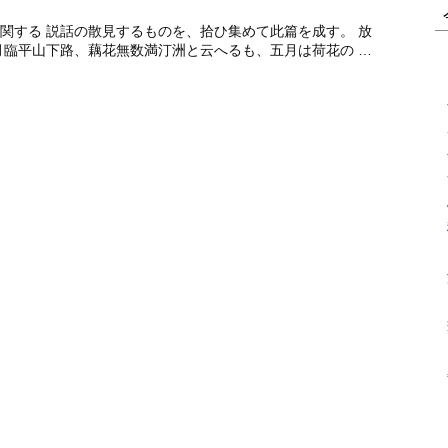
関する 説話の散見するものを、拾ひ集めて此篇を成す。 放
月臨平山下路、藕花無数満汀洲と云へるも、五月は荷花の …