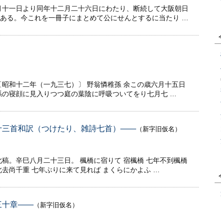
月十一日より同年十二月二十六日にわたり、断続して大阪朝日
ある。今これを一冊子にまとめて公にせんとするに当たり …
〔昭和十二年（一九三七）〕 野翁憐稚孫 余この歳六月十五日
孫の寝顔に見入りつつ庭の葉陰に呼吸ついてをり七月七 …
句十三首和訳（つけたり、雑詩七首）――
（新字旧仮名）
稿。辛巳八月二十三日。 楓橋に宿りて 宿楓橋 七年不到楓橋
去尚千重 七年ぶりに来て見れば まくらにかよふ …
三十章――
（新字旧仮名）