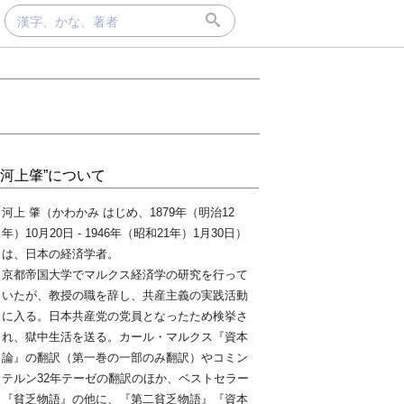
“河上肇”について
河上 肇（かわかみ はじめ、1879年（明治12
年）10月20日 - 1946年（昭和21年）1月30日）
は、日本の経済学者。
京都帝国大学でマルクス経済学の研究を行って
いたが、教授の職を辞し、共産主義の実践活動
に入る。日本共産党の党員となったため検挙さ
れ、獄中生活を送る。カール・マルクス『資本
論』の翻訳（第一巻の一部のみ翻訳）やコミン
テルン32年テーゼの翻訳のほか、ベストセラー
『貧乏物語』の他に、『第二貧乏物語』『資本