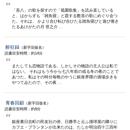
「吾八」の歌を探すので「祗園歌集」を読み直している
と、はからずも「雑魚寝」と題する数首の歌にめぐり会つ
た。それは、 かより合ひ転び合ひたる雑魚寝びと遊び倦き
たるあけがたの月 世之介 …
酔狂録
（新字旧仮名）
読書目安時間：約14分
またしても恋物語である。しかしその物語の主人公は私で
はない。 それはもう今から七八年前の或る冬の夜のことで
あつた。私はその時分毎晩のやうに銀座界隈の酒場歩きを
やつてゐたので、その夜 …
青春回顧
（新字旧仮名）
読書目安時間：約9分
銀座裏日吉町の民友社の傍、日勝亭と云ふ撞球屋の隣りに
カフエ・プランタンが出来たのは、たしか明治四十三四年