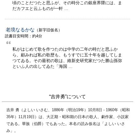
頃のことだつたと思ふが、その時分この銀座界隈には、ま
だカフエと云ふものが一軒 …
老境なるかな
（新字旧仮名）
読書目安時間：約4分
私がはじめて歌を作つたのは中学の二年の時だと思ふか
ら、顧みれば私の歌歴も、もうすでに五十年を越してしま
つてゐる。その最初の歌は、維新史研究家だつた勝山孫弥
といふ人の出してゐた「海国 …
“吉井勇”について
吉井 勇（よしい いさむ、1886年（明治19年）10月8日 - 1960年（昭和
35年）11月19日）は、大正期・昭和期の日本の歌人、劇作家、小説家
である。華族（伯爵）でもあった。本名の読み仮名は「よしい いさ
み」。