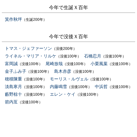
今年で生誕Ｘ百年
箕作秋坪
（生誕200年）
今年で没後Ｘ百年
トマス・ジェファーソン
（没後200年）
ライネル・マリア・リルケ
石橋忍月
（没後100年）
（没後100年）
富岡誠
尾崎放哉
小栗風葉
（没後100年）
（没後100年）
（没後100年）
金子ふみ子
島木赤彦
（没後100年）
（没後100年）
穂積陳重
モーリス・ルヴェル
（没後100年）
（没後100年）
淡島寒月
内藤鳴雪
中浜哲
（没後100年）
（没後100年）
（没後100年）
藪野椋十
エレン・ケイ
（没後100年）
（没後100年）
箭内亙
（没後100年）