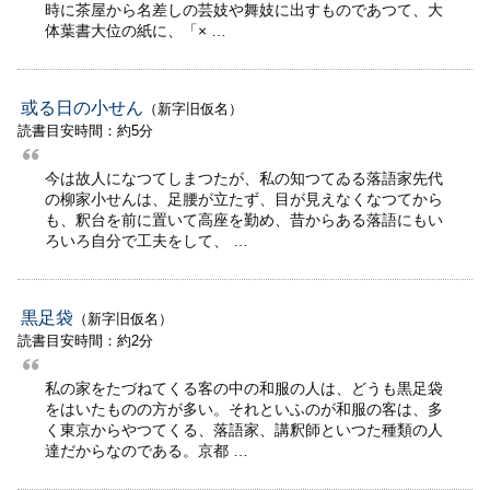
時に茶屋から名差しの芸妓や舞妓に出すものであつて、大
体葉書大位の紙に、「× …
或る日の小せん
（新字旧仮名）
読書目安時間：約5分
今は故人になつてしまつたが、私の知つてゐる落語家先代
の柳家小せんは、足腰が立たず、目が見えなくなつてから
も、釈台を前に置いて高座を勤め、昔からある落語にもい
ろいろ自分で工夫をして、 …
黒足袋
（新字旧仮名）
読書目安時間：約2分
私の家をたづねてくる客の中の和服の人は、どうも黒足袋
をはいたものの方が多い。それといふのが和服の客は、多
く東京からやつてくる、落語家、講釈師といつた種類の人
達だからなのである。京都 …