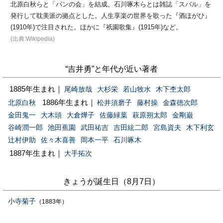
北原白秋らと「パンの会」を結成。石川啄木らとは雑誌「スバル」を
発行して耽美派の拠点とした。人生享楽の世界を歌った『酒ほがひ』
(1910年)で注目された。ほかに『祇園歌集』(1915年)など。
(出典:Wikipedia)
“吉井勇”と年代が近い著者
1885年生まれ｜
尾崎放哉
大杉栄
若山牧水
木下杢太郎
1886年生まれ｜
北原白秋
松井須磨子
藤村操
金森徳次郎
金田鬼一
大木頭
大倉燁子
佐藤緑葉
萩原朔太郎
金剛巌
谷崎潤一郎
池田蕉園
武田祐吉
吉田絃二郎
宮島資夫
木下利玄
辻村伊助
佐々木喜善
岡本一平
石川啄木
1887年生まれ｜
大手拓次
きょうが誕生日（8月7日）
小寺菊子
（1883年）