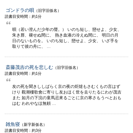
ゴンドラの唄
（旧字旧仮名）
読書目安時間：約1分
唄（若い澄んだ少年の聲。） いのち短し、戀せよ、少女、
朱き唇、褪せぬ間に、 熱き血液の冷えぬ間に、 明日の月
日のないものを。 いのち短し、戀せよ、少女、 いざ手を
取りて彼の舟に、 …
斎藤茂吉の死を悲しむ
（旧字旧仮名）
読書目安時間：約1分
友の死を聞きししばらく京の夜の炬燵もさむくもの言はず
けり 觀潮樓歌會に寄りし友おほく世を去りたるにわが茂吉
また 如月の下浣の童馬忌來るごとに京の寒さもうべとおも
はむ われやなほ無頼 …
雑魚寝
（新字新仮名）
読書目安時間：約3分