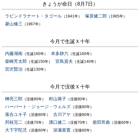
きょうが命日（8月7日）
ラビンドラナート・タゴール
塚原健二郎
（1941年）
（1965年）
菱山修三
（1967年）
今月で生誕Ｘ十年
内藤湖南
本多静六
（生誕160年）
（生誕160年）
柴崎芳太郎
宮島資夫
（生誕150年）
（生誕140年）
宮沢賢治
（生誕130年）
今月で没後Ｘ十年
榊亮三郎
村山籌子
（没後80年）
（没後80年）
ハーバート・ジョージ・ウェルズ
（没後80年）
落合ユキ子
古川アヤ
（没後80年）
（没後80年）
邦枝完二
溝口健二
柴田宵曲
（没後70年）
（没後70年）
（没後60年）
大下宇陀児
深瀬基寛
（没後60年）
（没後60年）