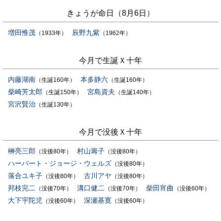
きょうが命日（8月6日）
増田惟茂
辰野九紫
（1933年）
（1962年）
今月で生誕Ｘ十年
内藤湖南
本多静六
（生誕160年）
（生誕160年）
柴崎芳太郎
宮島資夫
（生誕150年）
（生誕140年）
宮沢賢治
（生誕130年）
今月で没後Ｘ十年
榊亮三郎
村山籌子
（没後80年）
（没後80年）
ハーバート・ジョージ・ウェルズ
（没後80年）
落合ユキ子
古川アヤ
（没後80年）
（没後80年）
邦枝完二
溝口健二
柴田宵曲
（没後70年）
（没後70年）
（没後60年）
大下宇陀児
深瀬基寛
（没後60年）
（没後60年）