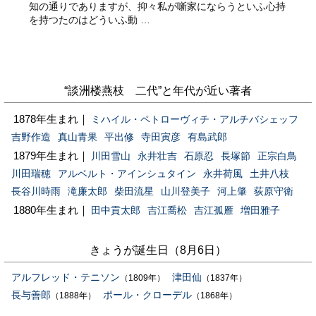
知の通りでありますが、抑々私が噺家にならうといふ心持
を持つたのはどういふ動 …
“談洲楼燕枝 二代”と年代が近い著者
1878年生まれ｜
ミハイル・ペトローヴィチ・アルチバシェッフ
吉野作造
真山青果
平出修
寺田寅彦
有島武郎
1879年生まれ｜
川田雪山
永井壮吉
石原忍
長塚節
正宗白鳥
川田瑞穂
アルベルト・アインシュタイン
永井荷風
土井八枝
長谷川時雨
滝廉太郎
柴田流星
山川登美子
河上肇
荻原守衛
1880年生まれ｜
田中貢太郎
吉江喬松
吉江孤雁
増田雅子
きょうが誕生日（8月6日）
アルフレッド・テニソン
津田仙
（1809年）
（1837年）
長与善郎
ポール・クローデル
（1888年）
（1868年）