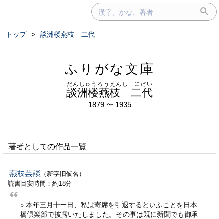
トップ
>
談洲楼燕枝 二代
ふりがな文庫
だんしゅうろうえんし にだい
談洲楼燕枝 二代
1879 〜 1935
著者としての作品一覧
燕枝芸談
（新字旧仮名）
読書目安時間：約18分
○ 本年三月十一日、私は寄席を引退するといふことを日本
橋倶楽部で披露いたしました。その事は既に新聞でも御承