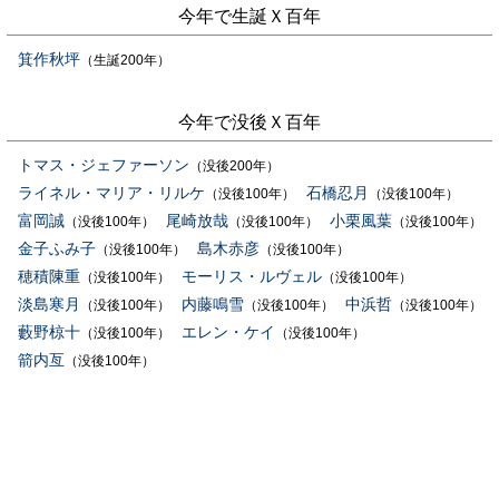
今年で生誕Ｘ百年
箕作秋坪
（生誕200年）
今年で没後Ｘ百年
トマス・ジェファーソン
（没後200年）
ライネル・マリア・リルケ
石橋忍月
（没後100年）
（没後100年）
富岡誠
尾崎放哉
小栗風葉
（没後100年）
（没後100年）
（没後100年）
金子ふみ子
島木赤彦
（没後100年）
（没後100年）
穂積陳重
モーリス・ルヴェル
（没後100年）
（没後100年）
淡島寒月
内藤鳴雪
中浜哲
（没後100年）
（没後100年）
（没後100年）
藪野椋十
エレン・ケイ
（没後100年）
（没後100年）
箭内亙
（没後100年）