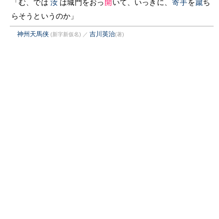
「む、では
汝
は城門をおっ
開
いて、いっきに、
寄手
を
蹴
ち
らそうというのか」
神州天馬侠
吉川英治
(新字新仮名)
／
(著)