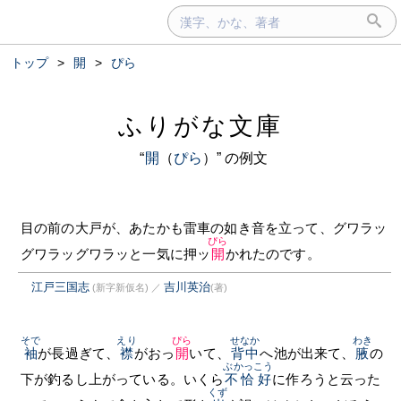
トップ
>
開
>
ぴら
ふりがな文庫
“
開
（
ぴら
）” の例文
目の前の大戸が、あたかも雷車の如き音を立って、グワラッ
ぴら
グワラッグワラッと一気に押ッ
開
かれたのです。
江戸三国志
吉川英治
(新字新仮名)
／
(著)
そで
えり
ぴら
せなか
わき
袖
が長過ぎて、
襟
がおっ
開
いて、
背中
へ池が出来て、
腋
の
ぶかっこう
下が釣るし上がっている。いくら
不恰好
に作ろうと云った
くず