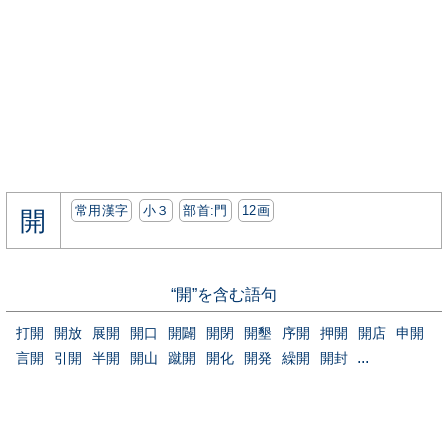
常用漢字
小３
部首:⾨
12画
開
“開”を含む語句
打開
開放
展開
開口
開闢
開閉
開墾
序開
押開
開店
申開
...
言開
引開
半開
開山
蹴開
開化
開発
繰開
開封