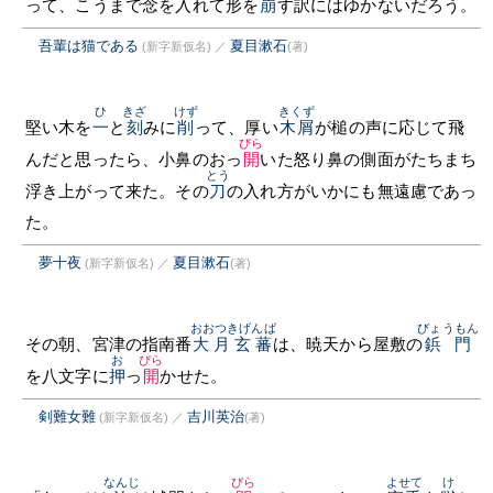
って、こうまで念を入れて形を
崩
す訳にはゆかないだろう。
吾輩は猫である
夏目漱石
(新字新仮名)
／
(著)
ひ
きざ
けず
きくず
堅い木を
一
と
刻
みに
削
って、厚い
木屑
が槌の声に応じて飛
ぴら
んだと思ったら、小鼻のおっ
開
いた怒り鼻の側面がたちまち
とう
浮き上がって来た。その
刀
の入れ方がいかにも無遠慮であっ
た。
夢十夜
夏目漱石
(新字新仮名)
／
(著)
おおつきげんば
びょうもん
その朝、宮津の指南番
大月玄蕃
は、暁天から屋敷の
鋲門
お
ぴら
を八文字に
押
っ
開
かせた。
剣難女難
吉川英治
(新字新仮名)
／
(著)
なんじ
ぴら
よせて
け