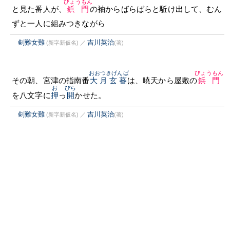
びょうもん
と見た番人が、
鋲門
の袖からばらばらと駈け出して、むん
ずと一人に組みつきながら
剣難女難
吉川英治
(新字新仮名)
／
(著)
おおつきげんば
びょうもん
その朝、宮津の指南番
大月玄蕃
は、暁天から屋敷の
鋲門
お
ぴら
を八文字に
押
っ
開
かせた。
剣難女難
吉川英治
(新字新仮名)
／
(著)