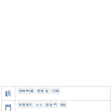
漢検準1級
部首:⾦
15画
鋲
常用漢字
小２
部首:⾨
8画
門