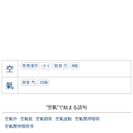
常用漢字
小１
部首:⽳
8画
空
部首:⽓
10画
氣
“空氣”で始まる語句
空氣中
空氣枕
空氣喞筒
空氣波動
空氣壓搾喞筒
空氣壓搾喞筒等