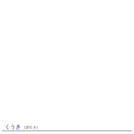
くうき
(逆引き)