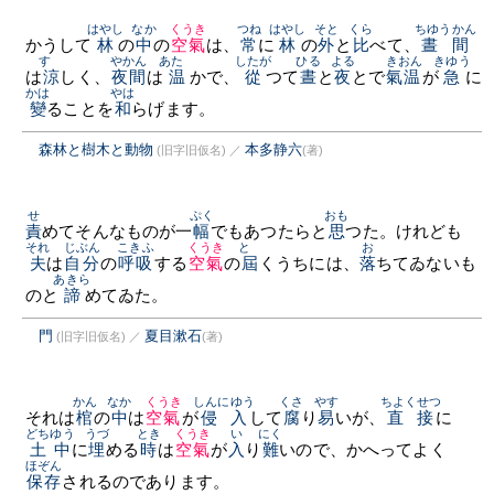
はやし
なか
くうき
つね
はやし
そと
くら
ちゆうかん
かうして
林
の
中
の
空氣
は、
常
に
林
の
外
と
比
べて、
晝間
すゞ
やかん
あたゝ
したが
ひる
よる
きおん
きゆう
は
涼
しく、
夜間
は
温
かで、
從
つて
晝
と
夜
とで
氣温
が
急
に
かは
やは
變
ることを
和
らげます。
森林と樹木と動物
本多静六
(旧字旧仮名)
／
(著)
せ
ぷく
おも
責
めてそんなものが一
幅
でもあつたらと
思
つた。けれども
それ
じぶん
こきふ
くうき
とゞ
お
夫
は
自分
の
呼吸
する
空氣
の
屆
くうちには、
落
ちてゐないも
あきら
のと
諦
めてゐた。
門
夏目漱石
(旧字旧仮名)
／
(著)
かん
なか
くうき
しんにゆう
くさ
やす
ちよくせつ
それは
棺
の
中
は
空氣
が
侵入
して
腐
り
易
いが、
直接
に
どちゆう
うづ
とき
くうき
い
にく
土中
に
埋
める
時
は
空氣
が
入
り
難
いので、かへってよく
ほぞん
保存
されるのであります。