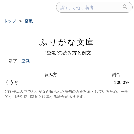
トップ
>
空氣
ふりがな文庫
“空氣”の読み方と例文
新字：
空気
読み方
割合
くうき
100.0%
(注) 作品の中でふりがなが振られた語句のみを対象としているため、一般
的な用法や使用頻度とは異なる場合があります。