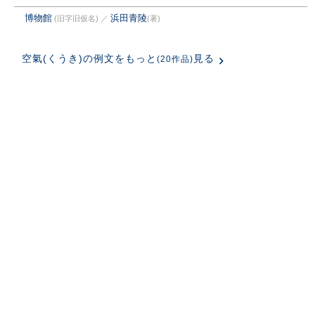
博物館
浜田青陵
(旧字旧仮名)
／
(著)
空氣(くうき)の例文をもっと
見る
(20作品)