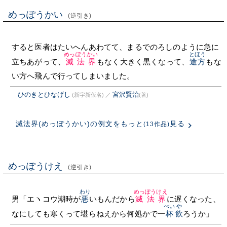
めっぽうかい
(逆引き)
すると医者はたいへんあわてて、まるでのろしのように急に
めっぽうかい
とほう
立ちあがって、
滅法界
もなく大きく黒くなって、
途方
もな
い方へ飛んで行ってしまいました。
ひのきとひなげし
宮沢賢治
(新字新仮名)
／
(著)
滅法界(めっぽうかい)の例文をもっと
見る
(13作品)
めっぽうけえ
(逆引き)
わり
めっぽうけえ
男「エヽコウ潮時が
悪
いもんだから
滅法界
に遅くなった、
ぺい
や
なにしても寒くって堪らねえから何処かで一
杯
飲
ろうか」