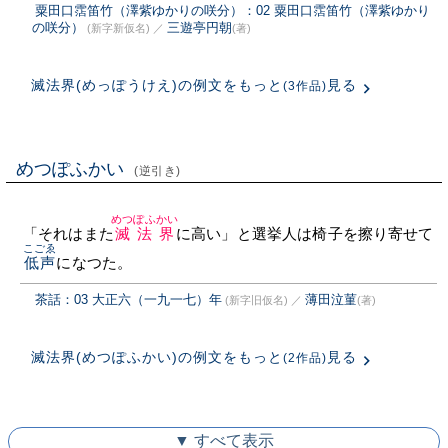
粟田口霑笛竹（澤紫ゆかりの咲分）：02 粟田口霑笛竹（澤紫ゆかり
の咲分）
三遊亭円朝
(新字新仮名)
／
(著)
滅法界(めっぽうけえ)の例文をもっと
見る
(3作品)
めつぽふかい
(逆引き)
めつぽふかい
「それはまた
滅法界
に高い」と選挙人は椅子を擦り寄せて
こごゑ
低声
になつた。
茶話：03 大正六（一九一七）年
薄田泣菫
(新字旧仮名)
／
(著)
滅法界(めつぽふかい)の例文をもっと
見る
(2作品)
▼ すべて表示