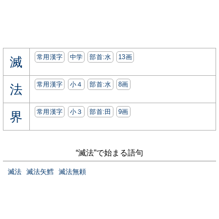
常用漢字
中学
部首:⽔
13画
滅
常用漢字
小４
部首:⽔
8画
法
常用漢字
小３
部首:⽥
9画
界
“滅法”で始まる語句
滅法
滅法矢鱈
滅法無頼