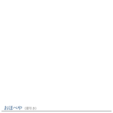
おほべや
(逆引き)