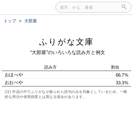
トップ
>
大部屋
ふりがな文庫
“大部屋”のいろいろな読み方と例文
読み方
割合
おほべや
66.7%
おおべや
33.3%
(注) 作品の中でふりがなが振られた語句のみを対象としているため、一般
的な用法や使用頻度とは異なる場合があります。