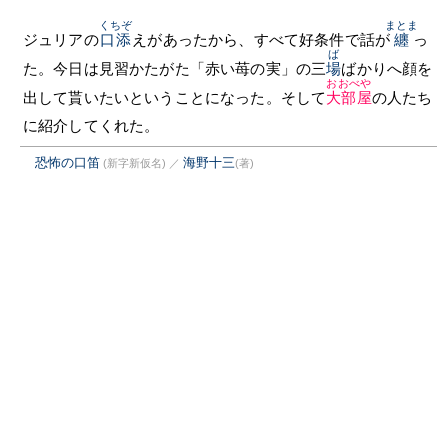
くちぞ
まとま
ジュリアの
口添
えがあったから、すべて好条件で話が
纏
っ
ば
た。今日は見習かたがた「赤い苺の実」の三
場
ばかりへ顔を
おおべや
出して貰いたいということになった。そして
大部屋
の人たち
に紹介してくれた。
恐怖の口笛
海野十三
(新字新仮名)
／
(著)