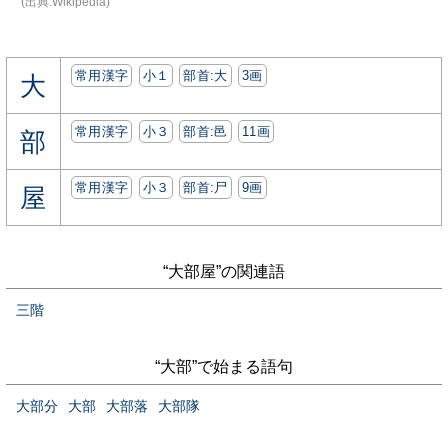
(出典:Wikipedia)
常用漢字
小１
部首:⼤
3画
大
常用漢字
小３
部首:⾢
11画
部
常用漢字
小３
部首:⼫
9画
屋
“大部屋”の関連語
三階
“大部”で始まる語句
大部分
大部
大部落
大部隊