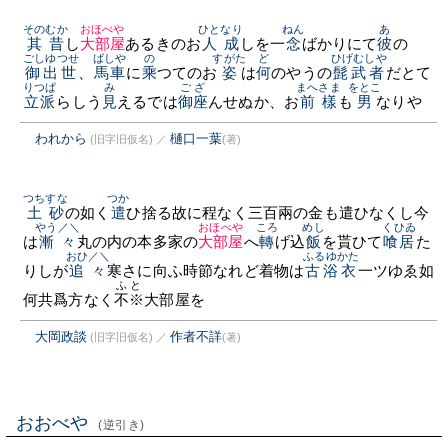
そのむか
おほべや
ひと
なり
ねん
あ
其昔
し
大部屋
あるきのお
人
成
しを一
念
ばかりにて
彼
の
ごしゆつせ
ばしや
の
すがた
ど
ひげむしや
御出世
、
馬車
に
乘
つてのお
姿
は
何
のやうの
髭武者
だとて
りつぱ
み
ござ
まへさま
をとこ
立派
らしう
見
えるでは
御座
んせぬか、お
前樣
も
男
なりや
われから
樋口一葉
(旧字旧仮名)
／
(著)
つちすな
つか
土砂
の如く
遣
ひ捨る故に程なく三百兩の金も遣ひなくし今
やう／＼
おほべや
ころ
めし
くひゐ
は
漸々
丸の内の本多家の
大部屋
へ
轉
げ込
飯
を貰ひて
喰居
た
おひ／＼
ふるゆかた
りしが
追々
寒さに向ふ時節なれど着物は
古浴衣
一ツゆゑ如
ふと
何共爲方なく
不※
大部屋を
大岡政談
作者不詳
(旧字旧仮名)
／
(著)
おおべや
(逆引き)