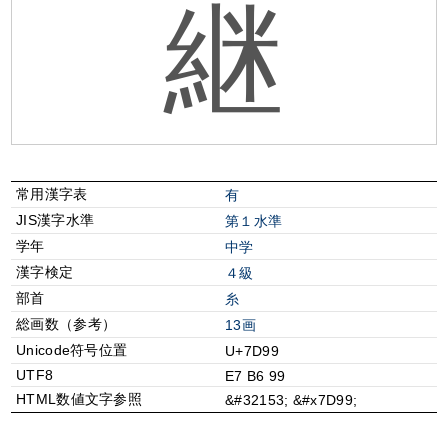
継
常用漢字表
有
JIS漢字水準
第１水準
学年
中学
漢字検定
４級
部首
⽷
総画数（参考）
13画
Unicode符号位置
U+7D99
UTF8
E7 B6 99
HTML数値文字参照
&#32153; &#x7D99;