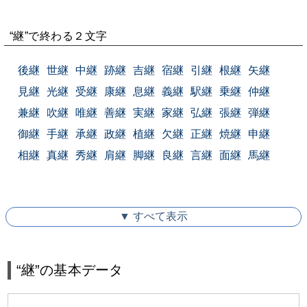
“継”で終わる２文字
後継
世継
中継
跡継
吉継
宿継
引継
根継
矢継
見継
光継
受継
康継
息継
義継
駅継
乗継
仲継
兼継
吹継
唯継
善継
実継
家継
弘継
張継
弾継
御継
手継
承継
政継
植継
欠継
正継
焼継
申継
相継
真継
秀継
肩継
脚継
良継
言継
面継
馬継
▼ すべて表示
“継”の基本データ