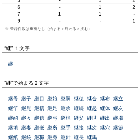
5
-
1
2
6
-
1
2
7
1
1
-
9
-
-
1
※ 登録件数は重複なし（始まる＞終わる＞挟む）
“継” １文字
継
“継”で始まる２文字
継母
継子
継目
継娘
継嗣
継穂
継合
継布
継立
継竿
継児
継橋
継足
継承
継続
継起
継体
継友
継紹
継々
継信
継弓
継棹
継父
継世
継出
継場
継填
継妻
継嵌
継所
継手
継接
継次
継穴
継節
継紙
継統
継職
継身
継針
継長
継馬