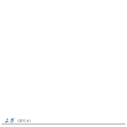
よぎ
(逆引き)