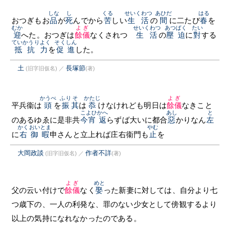
しな
し
くる
せいくわつ
あひだ
はる
おつぎもお
品
が
死
んでから
苦
しい
生活
の
間
に二たび
春
を
むか
よぎ
せいくわつ
あつぱく
たい
迎
へた。おつぎは
餘儀
なくされつゝ
生活
の
壓迫
に
對
する
ていかうりよく
そくしん
抵抗力
を
促進
した。
土
長塚節
(旧字旧仮名)
／
(著)
かうべ
ふり
そ
かたじ
よぎ
平兵衞は
頭
を
振
其
は
忝
けなけれども明日は
餘儀
なきこと
こよひ
かへ
あし
と
のあるゆゑに是非共
今宵
返
らずば大いに都合
惡
かりなん
左
かく
おいとま
やむ
に
右
御暇
申さんと立上れば庄右衞門も
止
を
大岡政談
作者不詳
(旧字旧仮名)
／
(著)
よぎ
めと
父の云い付けで
餘儀
なく
娶
った新妻に対しては、自分より七
つ歳下の、一人の利発な、罪のない少女として傍観するより
以上の気持になれなかったのである。