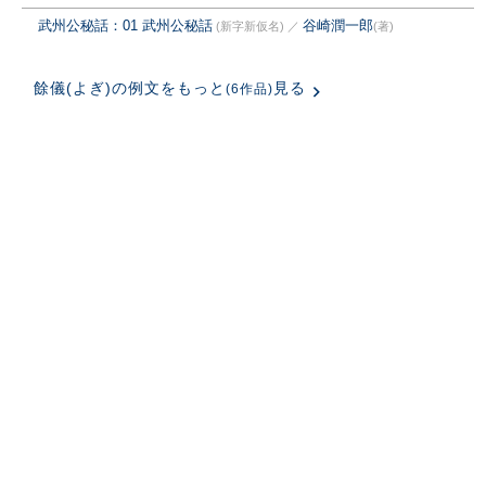
武州公秘話：01 武州公秘話
谷崎潤一郎
(新字新仮名)
／
(著)
餘儀(よぎ)の例文をもっと
見る
(6作品)