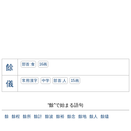
部首:⾷
16画
餘
常用漢字
中学
部首:⼈
15画
儀
“餘”で始まる語句
餘
餘程
餘所
餘計
餘波
餘裕
餘念
餘地
餘人
餘燼