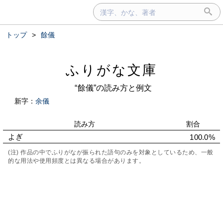
トップ
>
餘儀
ふりがな文庫
“餘儀”の読み方と例文
新字：
余儀
読み方
割合
よぎ
100.0%
(注) 作品の中でふりがなが振られた語句のみを対象としているため、一般
的な用法や使用頻度とは異なる場合があります。