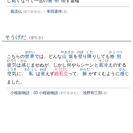
し
妬
くなって一念の
無明
萌
す途端
風流仏
幸田露伴
(新字新仮名)
／
(著)
そうげだ
(逆引き)
せかい
やまさか
のぼ
くだ
かくべつ
こちらの
世界
では、どんな
山坂
を
登
り
降
りしても
格別
ひろう
かん
なに
そこび
疲労
は
感
じませぬが、しかし
何
やらシーンと
底冷
えのする
くうき
わたくし
おぼ
そうげだ
からだ
かん
空気
に、
私
は
覚
えず
総毛立
って、
躯
がすくむように
感
じ
ました。
小桜姫物語：03 小桜姫物語
浅野和三郎
(新字新仮名)
／
(著)