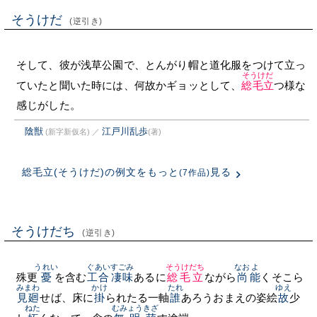
そうけだ
(逆引き)
そして、彼が浅草公園で、とんがり帽と道化服をつけて立っ
そうけだ
ていたと聞いた時には、何故かギョッとして、
総毛立
つ様な
感じがした。
陰獣
江戸川乱歩
(新字新仮名)
／
(著)
総毛立(そうけだ)の例文をもっと
見る
(7作品)
そうけだち
(逆引き)
うれい
ぐあい
すごみ
そうけだち
なお
よ
殊更
憂
を含む
工合
凄味
あるに
総毛立
ながら
尚
能
くそこら
みまわ
かけ
たれ
ゆえ
見廻
せば、床に
掛
られたる一軸
誰
あろうおまえの姿絵
故
少
ねた
むみょう
きざ