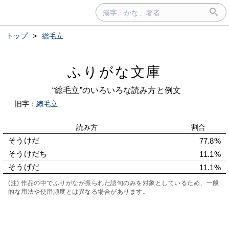
トップ
>
総毛立
ふりがな文庫
“総毛立”のいろいろな読み方と例文
旧字：
總毛立
読み方
割合
そうけだ
77.8%
そうけだち
11.1%
そうげだ
11.1%
(注) 作品の中でふりがなが振られた語句のみを対象としているため、一般
的な用法や使用頻度とは異なる場合があります。