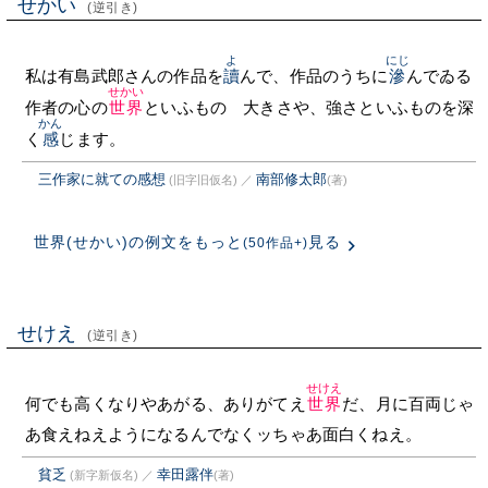
せかい
(逆引き)
よ
にじ
私は有島武郎さんの作品を
讀
んで、作品のうちに
滲
んでゐる
せかい
作者の心の
世界
といふものゝ大きさや、強さといふものを深
かん
く
感
じます。
三作家に就ての感想
南部修太郎
(旧字旧仮名)
／
(著)
世界(せかい)の例文をもっと
見る
(50作品+)
せけえ
(逆引き)
せけえ
何でも高くなりやあがる、ありがてえ
世界
だ、月に百両じゃ
あ食えねえようになるんでなくッちゃあ面白くねえ。
貧乏
幸田露伴
(新字新仮名)
／
(著)