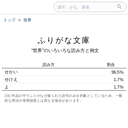
トップ
>
世界
ふりがな文庫
“世界”のいろいろな読み方と例文
読み方
割合
せかい
96.5%
せけえ
1.7%
よ
1.7%
(注) 作品の中でふりがなが振られた語句のみを対象としているため、一般
的な用法や使用頻度とは異なる場合があります。