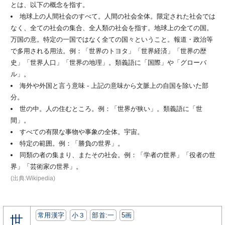
とは、以下の概念を指す。
地球上の人間社会のすべて。人間の社会全体。限定された社会では
なく、全ての社会の集合、全人類の社会を指す。地球上の全ての国。
万国の意。特定の一国ではなく全ての国々ということ。報道・政治等
で多用される用法。例：「世界のトヨタ」「世界経済」「世界の歴
史」「世界人口」「世界の地理」。類義語に「国際」や「グローバ
ル」。
海外や外国と言う意味 - 上記の意味から文脈上の自国を除いた部
分。
世の中。人の住むところ。例：「世界が狭い」。類義語に「世
間」。
すべての有限な事物や事象の全体。宇宙。
特定の範囲。例：「勝負の世界」。
同類の者の集まり、またその社会。例：「学者の世界」「役者の世
界」「芸術家の世界」。
(出典:Wikipedia)
常用漢字
小３
部首:⼀
5画
世