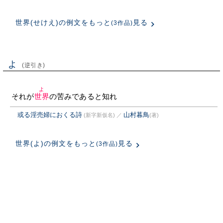
世界(せけえ)の例文をもっと
見る
(3作品)
よ
(逆引き)
よ
それが
世界
の苦みであると知れ
或る淫売婦におくる詩
山村暮鳥
(新字新仮名)
／
(著)
世界(よ)の例文をもっと
見る
(3作品)