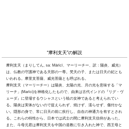
“摩利支天”の解説
摩利支天（まりしてん, sa: Mārīcī、マーリーチー、訳：陽炎、威光）
は、仏教の守護神である天部の一尊。梵天の子、または日天の妃とも
いわれる。摩里支菩薩、威光菩薩とも呼ばれる。
摩利支天（マーリーチー）は陽炎、太陽の光、月の光を意味する「マ
リーチ」(Marīci)を神格化したもので、由来は古代インドの『リグ・ヴ
ェーダ』に登場するウシャスという暁の女神であると考えられてい
る。陽炎は実体がないので捉えられず、焼けず、濡らせず、傷付かな
い。隠形の身で、常に日天の前に疾行し、自在の神通力を有すとされ
る。これらの特性から、日本では武士の間に摩利支天信仰があった。
また、斗母元君は摩利支天を中国の道教に引き入れた神で、西王母と