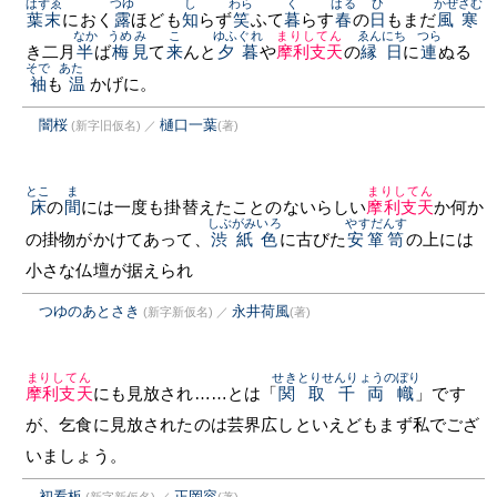
はずゑ
つゆ
し
わら
く
はる
ひ
かぜ
さむ
葉末
におく
露
ほども
知
らず
笑
ふて
暮
らす
春
の
日
もまだ
風
寒
なか
うめ
み
こ
ゆふぐれ
まりしてん
ゑんにち
つら
き二月
半
ば
梅
見
て
来
んと
夕暮
や
摩利支天
の
縁日
に
連
ぬる
そで
あたゝ
袖
も
温
かげに。
闇桜
樋口一葉
(新字旧仮名)
／
(著)
とこ
ま
まりしてん
床
の
間
には一度も掛替えたことのないらしい
摩利支天
か何か
しぶがみいろ
やすだんす
の掛物がかけてあって、
渋紙色
に古びた
安箪笥
の上には
小さな仏壇が据えられ
つゆのあとさき
永井荷風
(新字新仮名)
／
(著)
まりしてん
せきとりせんりょうのぼり
摩利支天
にも見放され……とは「
関取千両幟
」です
が、乞食に見放されたのは芸界広しといえどもまず私でござ
いましょう。
初看板
正岡容