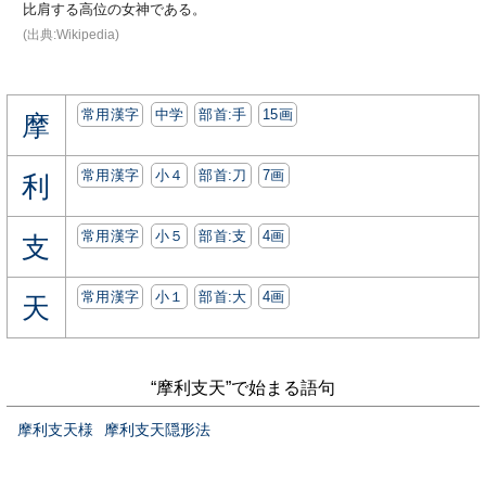
比肩する高位の女神である。
(出典:Wikipedia)
常用漢字
中学
部首:⼿
15画
摩
常用漢字
小４
部首:⼑
7画
利
常用漢字
小５
部首:⽀
4画
支
常用漢字
小１
部首:⼤
4画
天
“摩利支天”で始まる語句
摩利支天様
摩利支天隠形法