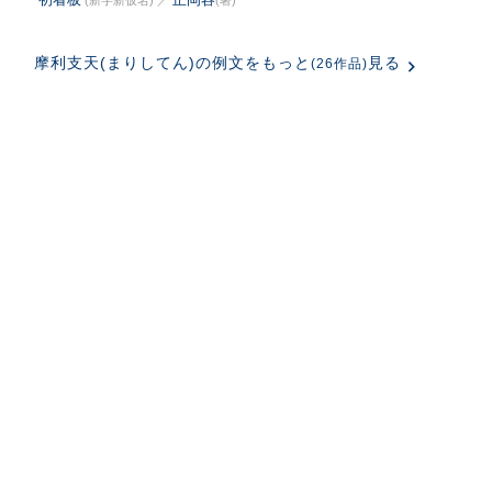
(新字新仮名)
／
(著)
摩利支天(まりしてん)の例文をもっと
見る
(26作品)