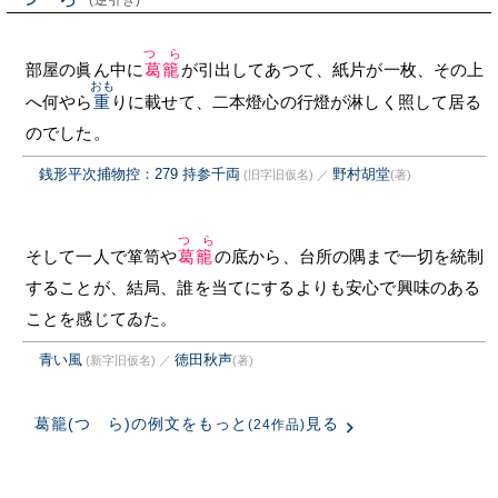
(逆引き)
つゞら
部屋の眞ん中に
葛籠
が引出してあつて、紙片が一枚、その上
おも
へ何やら
重
りに載せて、二本燈心の行燈が淋しく照して居る
のでした。
銭形平次捕物控：279 持参千両
野村胡堂
(旧字旧仮名)
／
(著)
つゞら
そして一人で箪笥や
葛籠
の底から、台所の隅まで一切を統制
することが、結局、誰を当てにするよりも安心で興味のある
ことを感じてゐた。
青い風
徳田秋声
(新字旧仮名)
／
(著)
葛籠(つゞら)の例文をもっと
見る
(24作品)