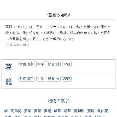
“葛籠”の解説
葛籠（つづら）は、元来、ツヅラフジのつるで編んだ蓋つきの籠の一
種である。後に竹を使って網代に（縦横に組み合わせて）編んだ四角
い衣装箱を指して呼ぶことが一般的になった。
(出典:Wikipedia)
常用漢字
中学
部首:⾋
12画
葛
常用漢字
中学
部首:⽵
22画
籠
植物の漢字
黍
黄蜀葵
黄葉
黄檗
黄楊
鹹草
鷺草
鴨脚樹
鳶尾
鳳仙花