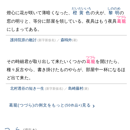
だいだいいろ
しののめ
燈心に花が咲いて薄暗くなった、
橙黄色
の火が、
黎明
の
つづら
窓の明りと、等分に部屋を領している。夜具はもう夜具
葛籠
にしまってある。
護持院原の敵討
森鴎外
(新字新仮名)
／
(著)
つづら
その時細君が取り出して来たいくつかの
葛籠
を開けたら、
種々反古やら、書き掛けたものやらが、部屋中一杯になるほ
ど出て来た。
北村透谷の短き一生
島崎藤村
(新字新仮名)
／
(著)
葛籠(つづら)の例文をもっと
見る
(50作品+)
つゞら