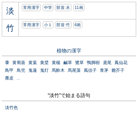
常用漢字
中学
部首:⽔
11画
淡
常用漢字
小１
部首:⽵
6画
竹
植物の漢字
黍
黄蜀葵
黄葉
黄檗
黄楊
鹹草
鷺草
鴨脚樹
鳶尾
鳳仙花
鳥甲
鳥兜
鬼蓮
鬼灯
馬酔木
馬尾藻
風信子
青茅
雛芥子
雁皮
...
“淡竹”で始まる語句
淡竹色