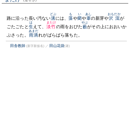
(逆引き)
どぶ
も
い
あし
おもだか
路に沿った長い汚ない
溝
には、
藻
や
藺
や
葦
の新芽や
沢瀉
が
は
またけ
やぶ
ごたごたと
生
えて、
淡竹
の雨をおびた
藪
がその上におおいか
あまだ
ぶさった。
雨滴
れがばらばら落ちた。
田舎教師
田山花袋
(新字新仮名)
／
(著)