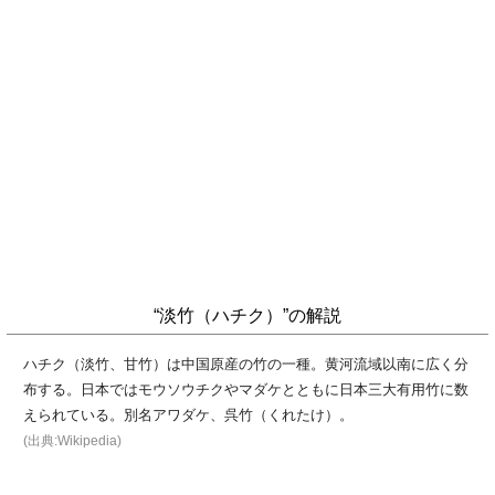
“淡竹（ハチク）”の解説
ハチク（淡竹、甘竹）は中国原産の竹の一種。黄河流域以南に広く分
布する。日本ではモウソウチクやマダケとともに日本三大有用竹に数
えられている。別名アワダケ、呉竹（くれたけ）。
(出典:Wikipedia)