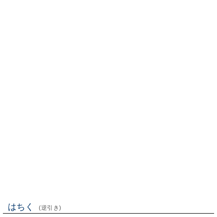
はちく
(逆引き)