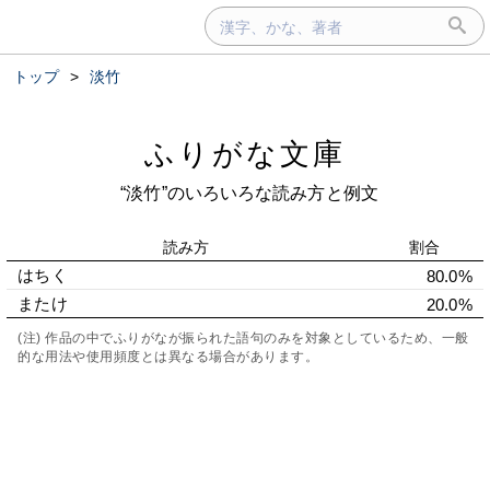
トップ
>
淡竹
ふりがな文庫
“淡竹”のいろいろな読み方と例文
読み方
割合
はちく
80.0%
またけ
20.0%
(注) 作品の中でふりがなが振られた語句のみを対象としているため、一般
的な用法や使用頻度とは異なる場合があります。