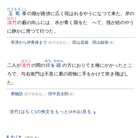
たうもろこし
玉蜀黍
の畑が路傍に広く現はれるやうになつて来た。岸の
はちく
淡竹
の藪の向ふには、水が青く淵をたゝへて、筏が絵のやう
に静かに滑つて行つた。
草津から伊香保まで
田山花袋
、
田山録弥
(新字旧仮名)
／
(著)
はちく
みち
かわら
二人が
淡竹
の間の
径
を
磧
の方におりて土橋にかかったとこ
ろで、与右衛門は不意に累の荷物に手をかけて突き飛ばし
た。
累物語
田中貢太郎
(新字新仮名)
／
(著)
淡竹(はちく)の例文をもっと
見る
(4作品)
またけ