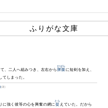
ふりがな文庫
ひばら
して、二人へ組みつき、左右から
脾腹
に短剣を加え、
してしまった。
治
(著)
とら
りに強く彼等の心を興奮の網に
捉
えていた。だから