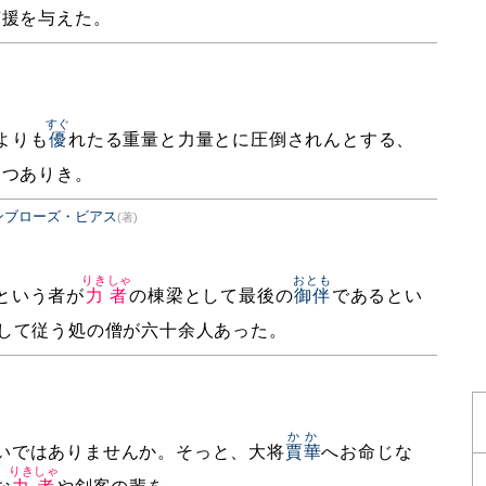
声援を与えた。
すぐ
よりも
優
れたる重量と力量とに圧倒されんとする、
つつありき。
ンブローズ・ビアス
(著)
りきしゃ
おとも
という者が
力者
の棟梁として最後の
御伴
であるとい
して従う処の僧が六十余人あった。
かか
いではありませんか。そっと、大将
賈華
へお命じな
りきしゃ