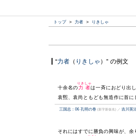
トップ
>
力者
>
りきしゃ
“
力者
（
りきしゃ
）” の例文
りきしゃ
十余名の
力者
は一斉におどり出
袁煕、袁尚ともども無造作に首に
三国志：06 孔明の巻
吉川英
(新字新仮名)
／
それにはすでに勝負の興味が、余