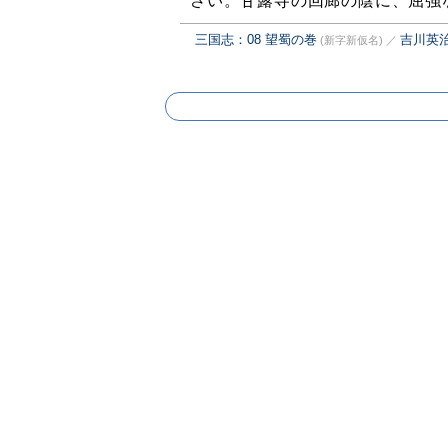
さい。甘露寺の回廊の陰に、屈強
三国志：08 望蜀の巻
吉川英
(新字新仮名)
／