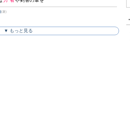
な
力者
や剣客の輩を
治
(著)
▼ もっと見る