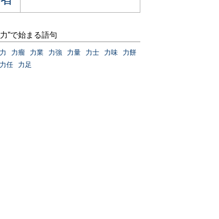
“力”で始まる語句
力
力瘤
力業
力強
力量
力士
力味
力餅
力任
力足