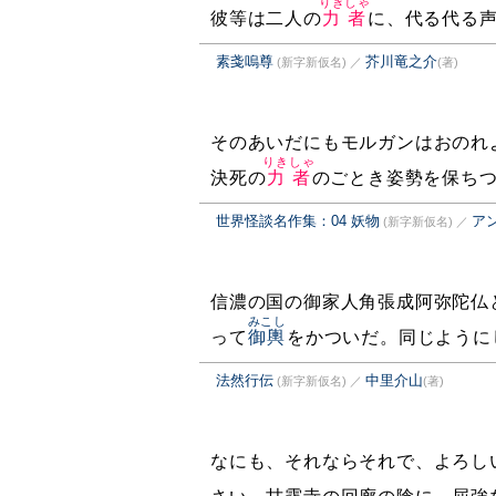
りきしゃ
彼等は二人の
力者
に、代る代る
素戔嗚尊
芥川竜之介
(新字新仮名)
／
(著)
そのあいだにもモルガンはおのれ
りきしゃ
決死の
力者
のごとき姿勢を保ち
世界怪談名作集：04 妖物
ア
(新字新仮名)
／
信濃の国の御家人角張成阿弥陀仏
みこし
って
御輿
をかついだ。同じように
法然行伝
中里介山
(新字新仮名)
／
(著)
なにも、それならそれで、よろし