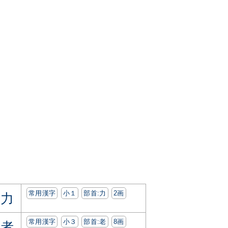
常用漢字
小１
部首:⼒
2画
力
常用漢字
小３
部首:⽼
8画
者