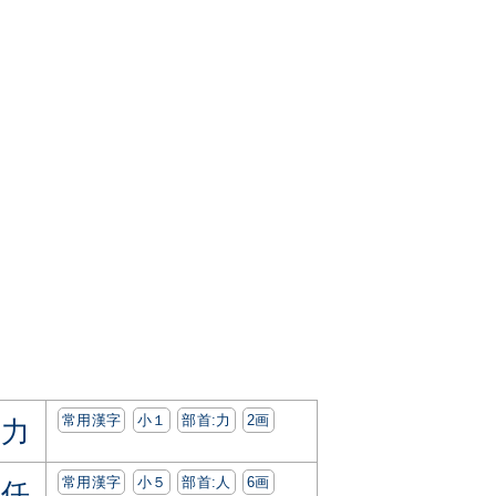
常用漢字
小１
部首:⼒
2画
力
常用漢字
小５
部首:⼈
6画
任