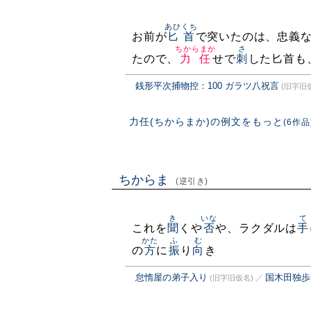
あひくち
お前が
匕首
で突いたのは、忠義
ちからまか
さ
たので、
力任
せで
刺
した匕首も
銭形平次捕物控：100 ガラツ八祝言
(旧字旧
力任(ちからまか)の例文をもっと
(6作品
ちからま
(逆引き)
き
いな
て
これを
聞
くや
否
や、ラクダルは
手
かた
ふ
む
の
方
に
振
り
向
き
怠惰屋の弟子入り
国木田独歩
(旧字旧仮名)
／