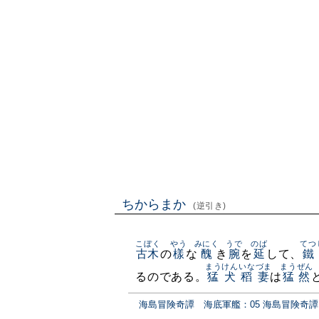
ちからまか
(逆引き)
こぼく
やう
みにく
うで
のば
てつ
古木
の
樣
な
醜
き
腕
を
延
して、
鐵
まうけんいなづま
まうぜん
るのである。
猛犬稻妻
は
猛然
海島冒険奇譚 海底軍艦：05 海島冒険奇