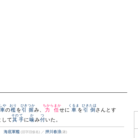
しや
おり
ひきつか
ちからまか
くるま
ひきたほ
車
の
檻
を
引握
み、
力任
せに
車
を
引倒
さんとす
その
て
か
つ
として
其
手
に
噛
み
付
いた。
譚 海底軍艦
押川春浪
(旧字旧仮名)
／
(著)