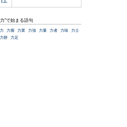
“力”で始まる語句
力
力瘤
力業
力強
力量
力者
力味
力士
力餅
力足