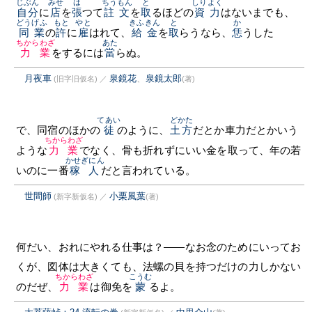
じぶん
みせ
は
ちうもん
と
しりよく
自分
に
店
を
張
つて
註文
を
取
るほどの
資力
はないまでも、
どうげふ
もと
やと
きふきん
と
か
同業
の
許
に
雇
はれて、
給金
を
取
らうなら、
恁
うした
ちからわざ
あた
力業
をするには
當
らぬ。
月夜車
泉鏡花
、
泉鏡太郎
(旧字旧仮名)
／
(著)
てあい
どかた
で、同宿のほかの
徒
のように、
土方
だとか車力だとかいう
ちからわざ
ような
力業
でなく、骨も折れずにいい金を取って、年の若
かせぎにん
いのに一番
稼人
だと言われている。
世間師
小栗風葉
(新字新仮名)
／
(著)
何だい、おれにやれる仕事は？——なお念のためにいってお
くが、図体は大きくても、法螺の貝を持つだけの力しかない
ちからわざ
こうむ
のだぜ、
力業
は御免を
蒙
るよ。