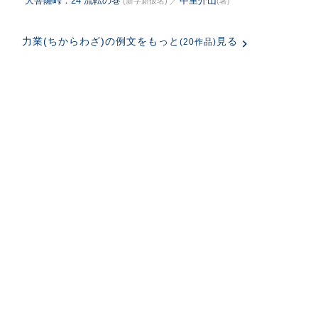
大菩薩峠：24 流転の巻
中里介山
(新字新仮名)
／
(著)
力業(ちからわざ)の例文をもっと
見る
(20作品)