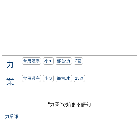
常用漢字
小１
部首:⼒
2画
力
常用漢字
小３
部首:⽊
13画
業
“力業”で始まる語句
力業師