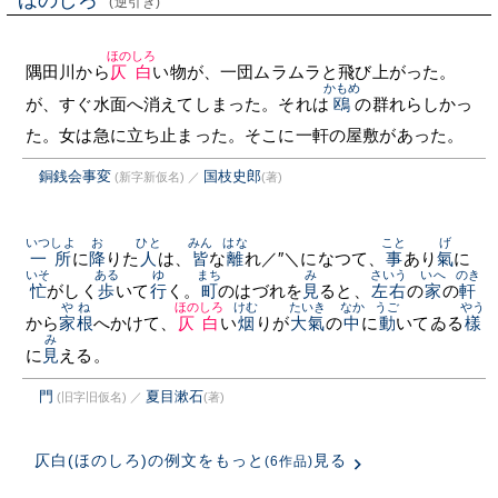
ほのしろ
(逆引き)
ほのしろ
隅田川から
仄白
い物が、一団ムラムラと飛び上がった。
かもめ
が、すぐ水面へ消えてしまった。それは
鴎
の群れらしかっ
た。女は急に立ち止まった。そこに一軒の屋敷があった。
銅銭会事変
国枝史郎
(新字新仮名)
／
(著)
いつしよ
お
ひと
みん
はな
こと
げ
一所
に
降
りた
人
は、
皆
な
離
れ／″＼になつて、
事
あり
氣
に
いそ
ある
ゆ
まち
み
さいう
いへ
のき
忙
がしく
歩
いて
行
く。
町
のはづれを
見
ると、
左右
の
家
の
軒
やね
ほのしろ
けむ
たいき
なか
うご
やう
から
家根
へかけて、
仄白
い
烟
りが
大氣
の
中
に
動
いてゐる
樣
み
に
見
える。
門
夏目漱石
(旧字旧仮名)
／
(著)
仄白(ほのしろ)の例文をもっと
見る
(6作品)