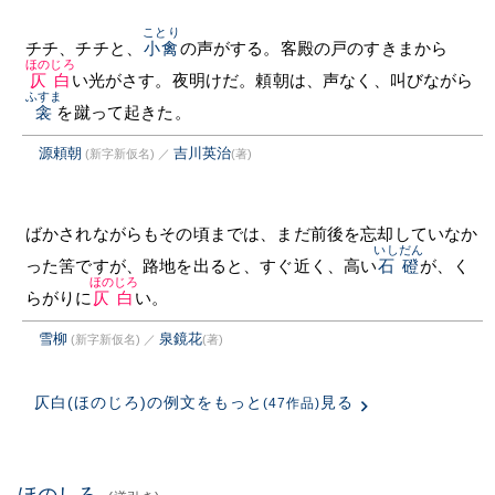
ことり
チチ、チチと、
小禽
の声がする。客殿の戸のすきまから
ほのじろ
仄白
い光がさす。夜明けだ。頼朝は、声なく、叫びながら
ふすま
衾
を蹴って起きた。
源頼朝
吉川英治
(新字新仮名)
／
(著)
ばかされながらもその頃までは、まだ前後を忘却していなか
いしだん
った筈ですが、路地を出ると、すぐ近く、高い
石磴
が、く
ほのじろ
らがりに
仄白
い。
雪柳
泉鏡花
(新字新仮名)
／
(著)
仄白(ほのじろ)の例文をもっと
見る
(47作品)