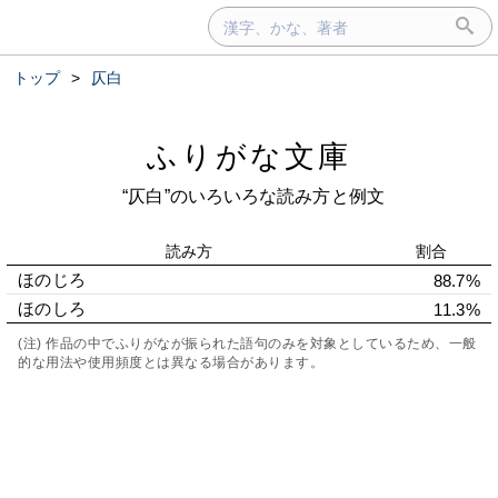
トップ
>
仄白
ふりがな文庫
“仄白”のいろいろな読み方と例文
読み方
割合
ほのじろ
88.7%
ほのしろ
11.3%
(注) 作品の中でふりがなが振られた語句のみを対象としているため、一般
的な用法や使用頻度とは異なる場合があります。