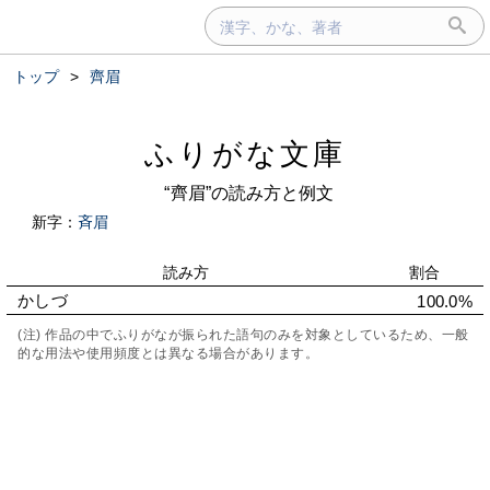
トップ
>
齊眉
ふりがな文庫
“齊眉”の読み方と例文
新字：
斉眉
読み方
割合
かしづ
100.0%
(注) 作品の中でふりがなが振られた語句のみを対象としているため、一般
的な用法や使用頻度とは異なる場合があります。