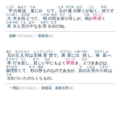
しづく
あまり
つる
たま
すだれ
なび
ごと
やが
雫
の
餘波
、
蔓
にかゝりて、
玉
の
簾
の
靡
くが
如
く、
頓
てぞ
たいぼく
きのぼ
こずゑ
ねや
さぐ
え
つる
かしづ
大木
を
樹上
つて、
梢
の
閨
を
探
り
得
しが、
鶴
が
齊眉
く
たをやめ
くも
なか
ちぎり
むす
美女
と
雲
の
中
なる
契
を
結
びぬ。
妙齢
泉鏡花
(旧字旧仮名)
／
(著)
あに
もとたらう
しごく
じつてい
のうげふ
しゆつせい
りやうしん
兄
の
元太郎
は
至極
實體
で、
農業
に
出精
し、
兩親
へ
かうかう
つく
まづ
なか
かしづ
ひと
孝行
を
盡
し、
貧
しい
中
にもよく
齊眉
き、
人
づきあひは
ぎりがた
むら
ほめ
そ
じなん
こすけ
義理堅
くて、
村
の
譽
ものなのであるが、
其
の
次男
の
小助
は
うま
生
れついたのらくらもの。
一席話
泉鏡花
、
泉鏡太郎
(旧字旧仮名)
／
(著)