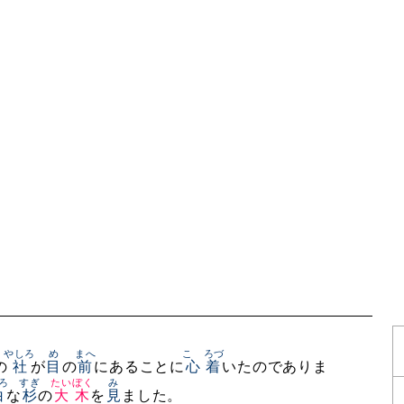
やしろ
め
まへ
こゝろづ
の
社
が
目
の
前
にあることに
心着
いたのでありま
ろ
すぎ
たいぼく
み
白
な
杉
の
大木
を
見
ました。