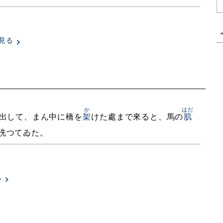
見る
か
はだ
出して、まん中に橋を
架
けた處まで來ると、馬の
肌
洗つてゐた。
る