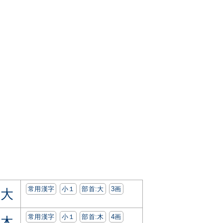
常用漢字
小１
部首:⼤
3画
大
常用漢字
小１
部首:⽊
4画
木