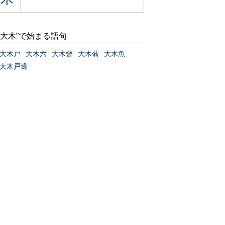
“大木”で始まる語句
大木戸
大木六
大木曾
大木蓊
大木魚
大木戸邊