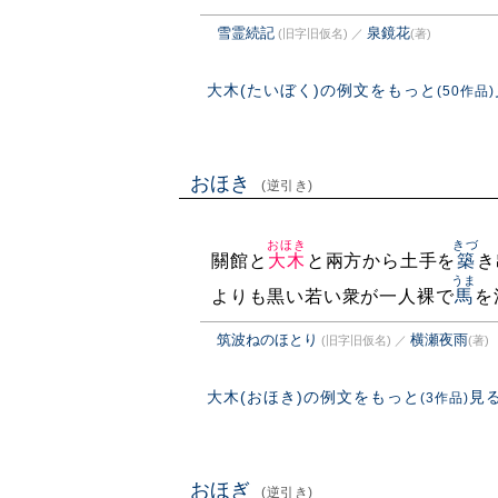
雪霊続記
泉鏡花
(旧字旧仮名)
／
(著)
大木(たいぼく)の例文をもっと
(50作品)
おほき
(逆引き)
おほき
きづ
關館と
大木
と兩方から土手を
築
き
うま
よりも黒い若い衆が一人裸で
馬
を
筑波ねのほとり
横瀬夜雨
(旧字旧仮名)
／
(著)
大木(おほき)の例文をもっと
見
(3作品)
おほぎ
(逆引き)