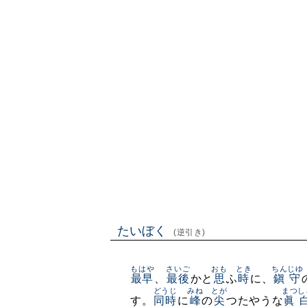
たいぼく
(逆引き)
もはや
さいご
おも
とき
ちんじゆ
最早
、
最後
かと
思
ふ
時
に、
鎭守
どうじ
みね
とが
まつし
す。
同時
に
峰
の
尖
つたやうな
眞