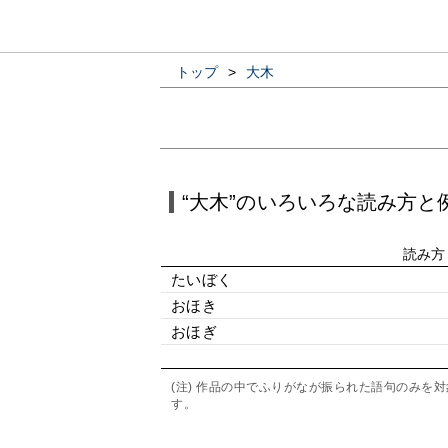
トップ
>
大木
“大木”のいろいろな読み方と
読み方
たいぼく
おほき
おほぎ
(注) 作品の中でふりがなが振られた語句のみ
す。