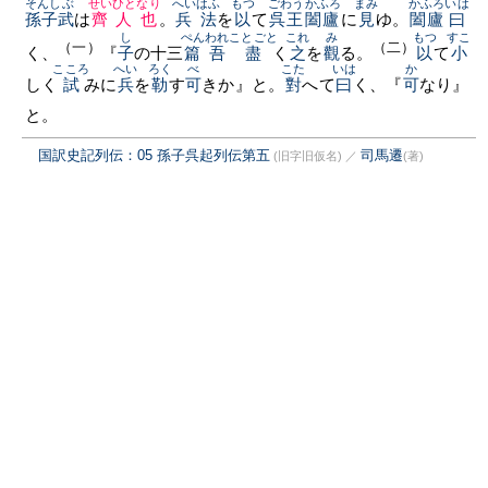
そんしぶ
せいひとなり
へいはふ
もつ
ごわうかふろ
まみ
かふろ
いは
孫子武
は
齊人也
。
兵法
を
以
て
呉王闔廬
に
見
ゆ。
闔廬
曰
し
ぺん
われ
ことごと
これ
み
もつ
すこ
（一）
（二）
く、
『
子
の十三
篇
吾
盡
く
之
を
觀
る。
以
て
小
こころ
へい
ろく
べ
こた
いは
か
しく
試
みに
兵
を
勒
す
可
きか』と。
對
へて
曰
く、『
可
なり』
と。
国訳史記列伝：05 孫子呉起列伝第五
司馬遷
(旧字旧仮名)
／
(著)