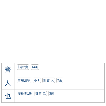
部首:⿑
14画
齊
常用漢字
小１
部首:⼈
2画
人
漢検準1級
部首:⼄
3画
也