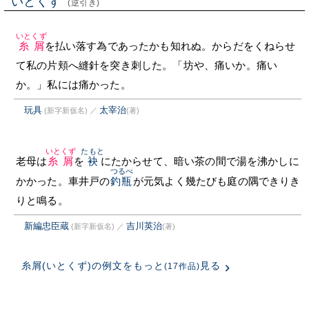
いとくず
(逆引き)
いとくず
糸屑
を払い落す為であったかも知れぬ。からだをくねらせ
て私の片頬へ縫針を突き刺した。「坊や、痛いか。痛い
か。」私には痛かった。
玩具
太宰治
(新字新仮名)
／
(著)
いとくず
たもと
老母は
糸屑
を
袂
にたからせて、暗い茶の間で湯を沸かしに
つるべ
かかった。車井戸の
釣瓶
が元気よく幾たびも庭の隅できりき
りと鳴る。
新編忠臣蔵
吉川英治
(新字新仮名)
／
(著)
糸屑(いとくず)の例文をもっと
見る
(17作品)