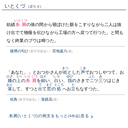
いとくづ
(逆引き)
いとくづ
紡績
糸屑
の俵の間から寝ぼけた眼をこすりながら二人は抜
け出でて物蔭を伝ひながら工場の方へ戻つて行つた。と間も
なく終業のブウは鳴つた。
煤煙の匂ひ
宮地嘉六
(新字旧仮名)
／
(著)
きつ
こゑ
「あなた。」とおつかさんが
屹
とした
声
でおつしやつて、お
ひざ
うへ
いとくづ
ほそ
しろ
ゆび
ふた
み
膝
の
上
の
糸屑
を
細
い、
白
い、
指
のさきで
二
ツ
三
ツはじき
おと
で
まど
ところ
た
落
して、すつと
出
て
窓
の
処
へお
立
ちなすつた。
化鳥
泉鏡花
(新字旧仮名)
／
(著)
糸屑(いとくづ)の例文をもっと
見る
(4作品)