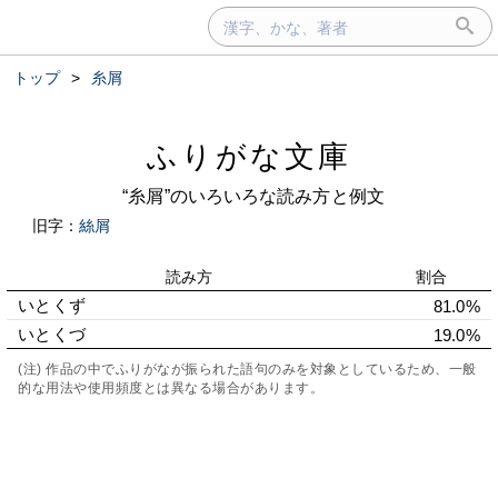
トップ
>
糸屑
ふりがな文庫
“糸屑”のいろいろな読み方と例文
旧字：
絲屑
読み方
割合
いとくず
81.0%
いとくづ
19.0%
(注) 作品の中でふりがなが振られた語句のみを対象としているため、一般
的な用法や使用頻度とは異なる場合があります。