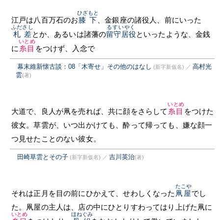
ひざもと
江戸は八百万石のお
膝下
、金銀座の諸役人、前にいった
ふださし
るすいやく
札差
とか、あるいは諸藩の
留守居役
といったような、金銭
いとめ
に
糸目
をつけず、入念で
幕末維新懐古談：08「木寄せ」その他のはなし
高村光
(新字新仮名)
／
雲
(著)
いとめ
大道で、良人が凧を売れば、共に顔をさらして
糸目
をつけた
彼女。草雲が、いつ出かけても、酔って帰っても、嫌な顔一
つ見せたことのない彼女。
田崎草雲とその子
吉川英治
(新字新仮名)
／
(著)
たこや
それは正月を目の前にひかえて、せわしくなった
凧屋
でし
た。凧屋の主人は、店の中にひとりすわってはり上げた凧に
いとめ
ほねぐみ