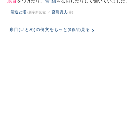
糸目
をつけたり、
骨組
をなおしたりして働いていました。
清造と沼
宮島資夫
(新字新仮名)
／
(著)
糸目(いとめ)の例文をもっと
見る
(9作品)