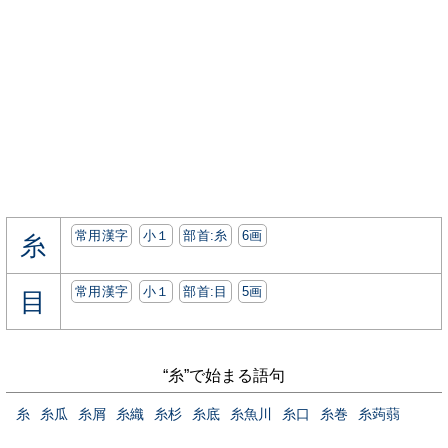
常用漢字
小１
部首:⽷
6画
糸
常用漢字
小１
部首:⽬
5画
目
“糸”で始まる語句
糸
糸瓜
糸屑
糸織
糸杉
糸底
糸魚川
糸口
糸巻
糸蒟蒻