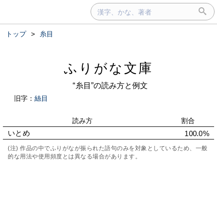
トップ
>
糸目
ふりがな文庫
“糸目”の読み方と例文
旧字：
絲目
読み方
割合
いとめ
100.0%
(注) 作品の中でふりがなが振られた語句のみを対象としているため、一般
的な用法や使用頻度とは異なる場合があります。