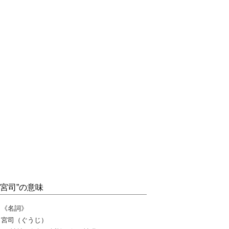
“宮司”の意味
《名詞》
宮司（ぐうじ）