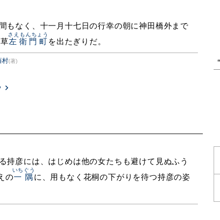
間もなく、十一月十七日の行幸の朝に神田橋外まで
さえもんちょう
浅草
左衛門町
を出たぎりだ。
藤村
(著)
る
る持彦には、はじめは他の女たちも避けて見ぬふう
いちぐう
えの
一隅
に、用もなく花桐の下がりを待つ持彦の姿