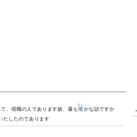
たし
みて、現職の人であります故、最も
慥
かな話ですか
いたしたのであります