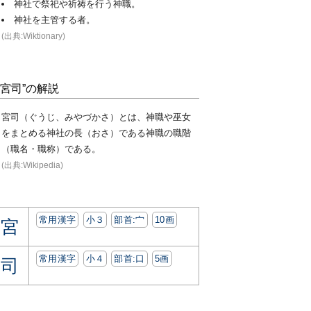
神社で祭祀や祈祷を行う神職。
神社を主管する者。
(出典:Wiktionary)
“宮司”の解説
宮司（ぐうじ、みやづかさ）とは、神職や巫女
をまとめる神社の長（おさ）である神職の職階
（職名・職称）である。
(出典:Wikipedia)
常用漢字
小３
部首:⼧
10画
宮
常用漢字
小４
部首:⼝
5画
司