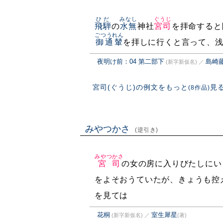
ひだ
みなし
ぐうじ
飛騨
の
水無
神社
宮司
を拝命すると
ごつうれん
御通輦
を拝しに行くと言って、
夜明け前：04 第二部下
島崎
(新字新仮名)
／
宮司(ぐうじ)の例文をもっと
見
(8作品)
みやつかさ
(逆引き)
みやつかさ
宮司
の女の房に入りびたしにい
をよそおうていたが、きょうも控
を見ては
花桐
室生犀星
(新字新仮名)
／
(著)