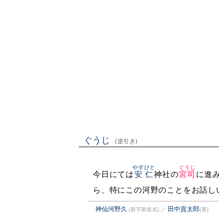
ぐうじ
(逆引き)
やすひと
ぐうじ
今日にては
安仁
神社の
宮司
に進
ら、特にこの河野のことをお話し
神仙河野久
田中貢太郎
(新字新仮名)
／
(著)