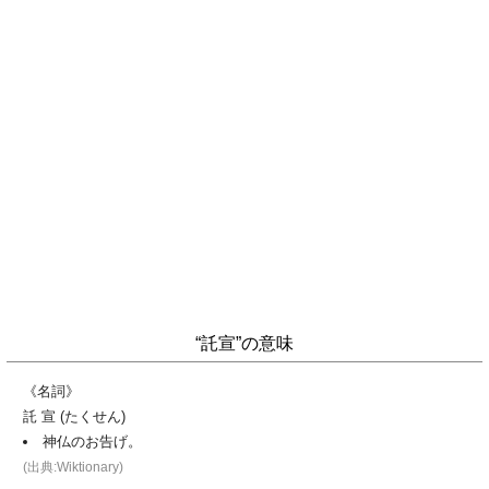
“託宣”の意味
《名詞》
託 宣 (たくせん)
神仏のお告げ。
(出典:Wiktionary)