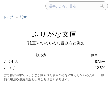
トップ
>
託宣
ふりがな文庫
“託宣”のいろいろな読み方と例文
読み方
割合
たくせん
87.5%
おつげ
12.5%
(注) 作品の中でふりがなが振られた語句のみを対象としているため、一般
的な用法や使用頻度とは異なる場合があります。