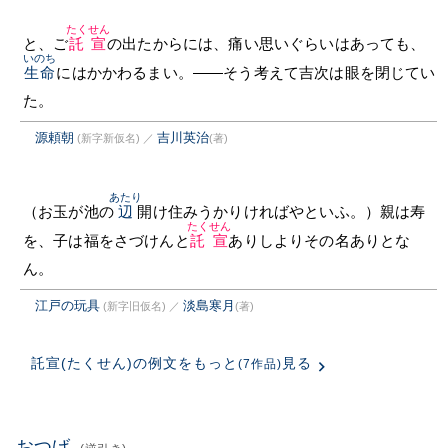
たくせん
と、ご
託宣
の出たからには、痛い思いぐらいはあっても、
いのち
生命
にはかかわるまい。——そう考えて吉次は眼を閉じてい
た。
源頼朝
吉川英治
(新字新仮名)
／
(著)
あたり
（お玉が池の
辺
開け住みうかりければやといふ。）親は寿
たくせん
を、子は福をさづけんと
託宣
ありしよりその名ありとな
ん。
江戸の玩具
淡島寒月
(新字旧仮名)
／
(著)
託宣(たくせん)の例文をもっと
見る
(7作品)
おつげ