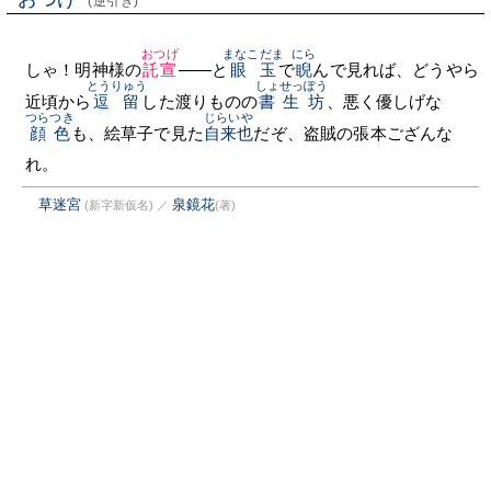
(逆引き)
おつげ
まなこだま
にら
しゃ！明神様の
託宣
——と
眼玉
で
睨
んで見れば、どうやら
とうりゅう
しょせっぽう
近頃から
逗留
した渡りものの
書生坊
、悪く優しげな
つらつき
じらいや
顔色
も、絵草子で見た
自来也
だぞ、盗賊の張本ござんな
れ。
草迷宮
泉鏡花
(新字新仮名)
／
(著)