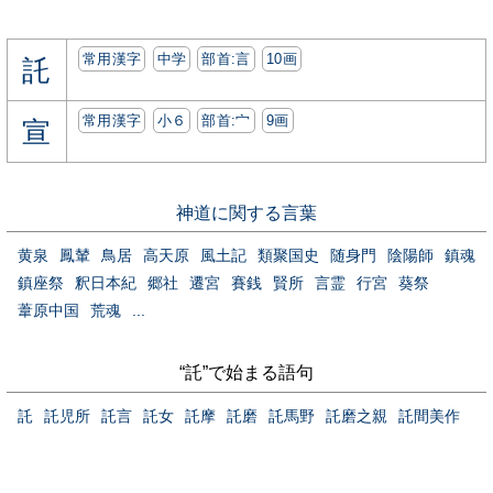
常用漢字
中学
部首:⾔
10画
託
常用漢字
小６
部首:⼧
9画
宣
神道に関する言葉
黄泉
鳳輦
鳥居
高天原
風土記
類聚国史
随身門
陰陽師
鎮魂
鎮座祭
釈日本紀
郷社
遷宮
賽銭
賢所
言霊
行宮
葵祭
葦原中国
荒魂
...
“託”で始まる語句
託
託児所
託言
託女
託摩
託磨
託馬野
託磨之親
託間美作