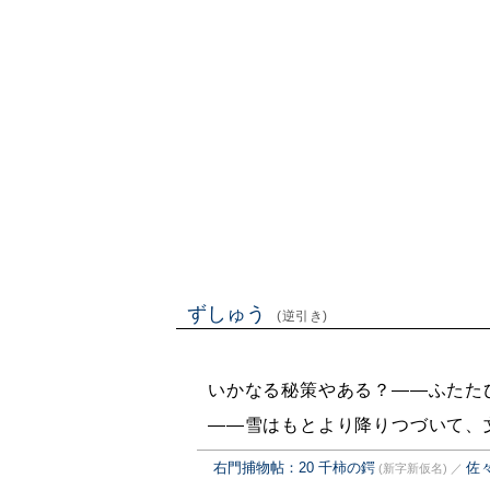
ずしゅう
(逆引き)
いかなる秘策やある？——ふたた
——雪はもとより降りつづいて、
右門捕物帖：20 千柿の鍔
佐
(新字新仮名)
／