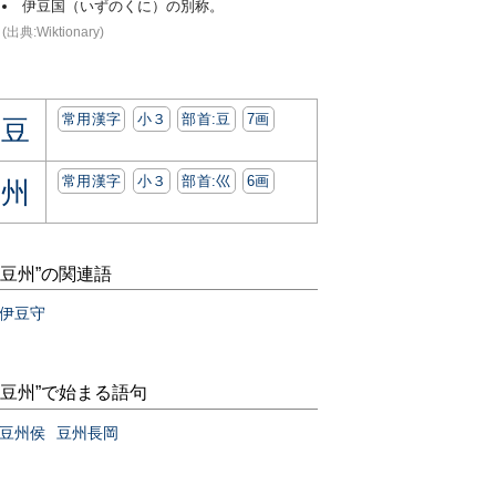
伊豆国（いずのくに）の別称。
(出典:Wiktionary)
常用漢字
小３
部首:⾖
7画
豆
常用漢字
小３
部首:⼮
6画
州
“豆州”の関連語
伊豆守
“豆州”で始まる語句
豆州侯
豆州長岡