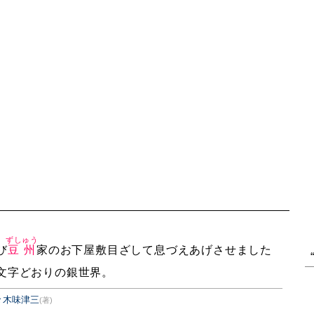
ずしゅう
び
豆州
家のお下屋敷目ざして息づえあげさせました
文字どおりの銀世界。
々木味津三
(著)