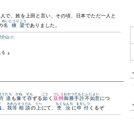
の人で、姓を上田と言い、その頃、日本でただ一人と
めいとうりょう
の
名棟梁
でありました。
里介山
(著)
見る
はうたち
かね
ぞん
ごと
づしう
おかつてもと
ふによい
方達
も
豫
て
存
ずる
如
く
豆州
御勝手許
不如意
につ
ぎ
われら
さうだん
うへ
もく
なんぢ
まをしつ
儀
、
我等
相談
の
上
にて、
杢
汝
に
申付
くるぞ