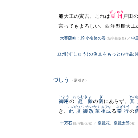
ずしゅう
船大工の寅吉、これは
豆州
戸田
言ってもよろしい、西洋型船大工
大菩薩峠：19 小名路の巻
中
(新字新仮名)
／
豆州(ずしゅう)の例文をもっと
(9作品)
づしう
(逆引き)
ごよう
おもむき
よ
ぎ
その
御用
の
趣
餘
の
儀
にあらず、
其
このたび
ごかいかく
あひな
ぶぎやう
き、
此度
御改革
相成
る
奉行
の
十万石
泉鏡花
、
泉鏡太郎
(旧字旧仮名)
／
(著)