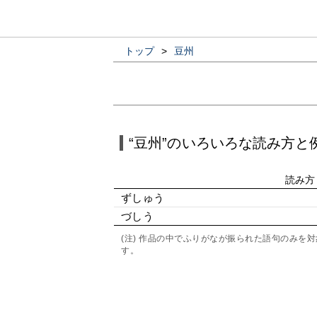
トップ
>
豆州
“豆州”のいろいろな読み方と
読み方
ずしゅう
づしう
(注) 作品の中でふりがなが振られた語句のみ
す。