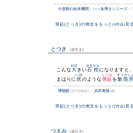
大使館の始末機関：――金博士シリーズ・
突起(とっき)の例文をもっと
見
(4作品)
とつき
(逆引き)
おほ
せきかん
こんな
大
きい
石棺
になりますと
いぼ
とつき
すうかし
まはりに
疣
のような
突起
を
數箇
博物館
浜田青陵
(旧字旧仮名)
／
(著)
突起(とつき)の例文をもっと
見
(2作品)
つまみ
(逆引き)