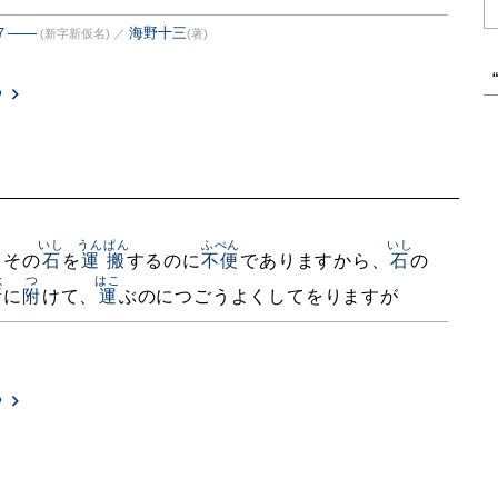
７――
海野十三
(新字新仮名)
／
(著)
る
いし
うんぱん
ふべん
いし
、その
石
を
運搬
するのに
不便
でありますから、
石
の
よ
つ
はこ
所
に
附
けて、
運
ぶのにつごうよくしてをりますが
る