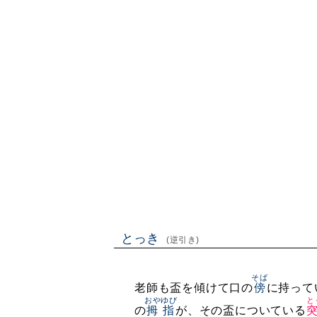
とっき
(逆引き)
そば
老師も盃を傾けて口の
傍
に持って
おやゆび
と
の
拇指
が、その盃についている