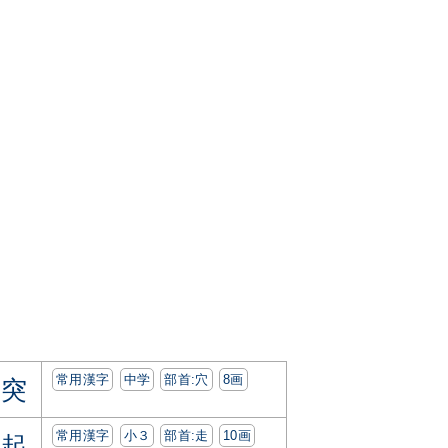
常用漢字
中学
部首:⽳
8画
突
常用漢字
小３
部首:⾛
10画
起