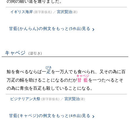
の間の細い道を通りました。
イギリス海岸
宮沢賢治
(新字新仮名)
／
(著)
甘藍(かんらん)の例文をもっと
見る
(5作品)
キャベジ
(逆引き)
ぴき
鯨を食べるならば一
疋
を一万人でも食べられ、又その為に百
キャベジ
万疋の鰯を助けることになるのだが
甘藍
を一つたべるとそ
の為に青虫を百疋も殺していることになる。
ビジテリアン大祭
宮沢賢治
(新字新仮名)
／
(著)
甘藍(キャベジ)の例文をもっと
見る
(4作品)