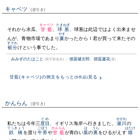
キャベツ
(逆引き)
キャベツ
たまねぎ
それから水瓜、
甘藍
、
球葱
、球葱は此辺ではよく出来ませ
やす
んが、青物市場であまり
廉
かったからＩ君が買って来たその
すそわ
裾分
けという事でした。
みみずのたはこと
徳冨健次郎
、
徳冨蘆花
(新字新仮名)
／
(著)
甘藍(キャベツ)の例文をもっと
見る
(6作品)
かんらん
(逆引き)
どめ
せがわ
私たちは今年三
度目
、イギリス海岸へ行きました。
瀬川
の
てっきょう
ごぼう
かんらん
は
うら
はたけ
鉄橋
を渡り
牛蒡
や
甘藍
が青白い
葉
の
裏
をひるがえす
畑