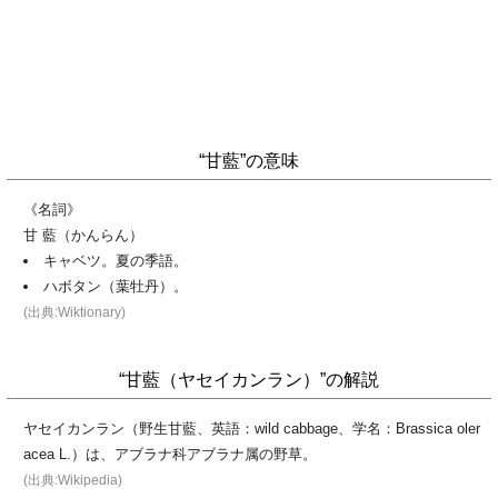
“甘藍”の意味
《名詞》
甘 藍（かんらん）
キャベツ。夏の季語。
ハボタン（葉牡丹）。
(出典:Wiktionary)
“甘藍（ヤセイカンラン）”の解説
ヤセイカンラン（野生甘藍、英語：wild cabbage、学名：Brassica oler
acea L.）は、アブラナ科アブラナ属の野草。
(出典:Wikipedia)