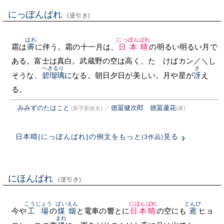
にっぽんばれ
(逆引き)
はれ
にっぽんばれ
霜は
霽
に伴う。霜の十一月は、
日本晴
の明るい明るい月で
ある。富士は真白。武蔵野の空は高く、たゝけばカン／＼し
へきるり
さ
そうな、
碧瑠璃
になる。朝日夕日が美しい。月や星が
冴
え
る。
みみずのたはこと
徳冨健次郎
、
徳冨蘆花
(新字新仮名)
／
(著)
日本晴(にっぽんばれ)の例文をもっと
見る
(3作品)
にほんばれ
(逆引き)
こうじょう
ばいえん
にほんばれ
とんび
今や
工場
の
煤烟
と電車の響とに
日本晴
の空にも
鳶
ヒョ
まれ