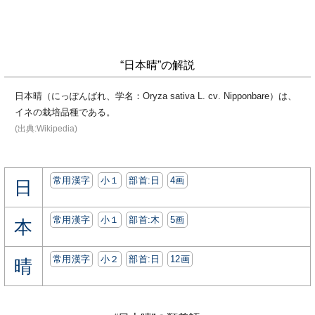
“日本晴”の解説
日本晴（にっぽんばれ、学名：Oryza sativa L. cv. Nipponbare）は、
イネの栽培品種である。
(出典:Wikipedia)
常用漢字
小１
部首:⽇
4画
日
常用漢字
小１
部首:⽊
5画
本
常用漢字
小２
部首:⽇
12画
晴