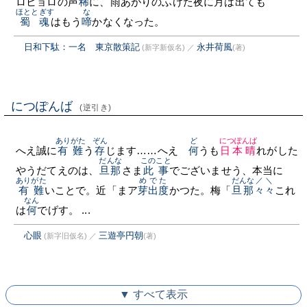
ロヒョロの声
稀
に、雨あがりのふけた夜に月は出ても
ほととぎす
な
蜀魂
はもう
啼
かなくなった。
日和下駄：一名 東京散策記
永井荷風
(新字新仮名)
／
(著)
につぽんば
(逆引き)
ありがた
ぞん
ど
につぽんば
へえ誠に
有難
う
存
じます……へえゝ
何
うも
日本晴
れがした
だんな
このこと
やうだてえのは、
旦那
さま
此事
でございませう、本当に
ありがた
めでた
だんな
／＼
有難
いことで。近「まア
芽出度
かつた。梅「
旦那
々々
これ
なん
は
何
でげす。 ...
心眼
三遊亭円朝
(新字旧仮名)
／
(著)
▼ すべて表示