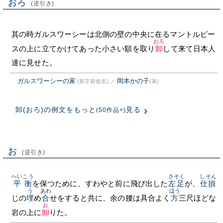
おろ
(逆引き)
其の時ガルスワーシーは北側の壁の中央に在るマントルピー
おろ
スの上に立てかけてあった小さい額を取り
卸
して来て日本人
達に見せた。
ガルスワーシーの家
岡本かの子
(新字新仮名)
／
(著)
卸(おろ)の例文をもっと
見る
(50作品+)
お
(逆引き)
へいこう
さそく
しそん
平衡
を保つために、すわやと前に飛び出した
左足
が、
仕損
う
あわ
ほう
じの
埋
め
合
せをすると共に、余の腰は具合よく
方
三尺ほどな
お
岩の上に
卸
りた。