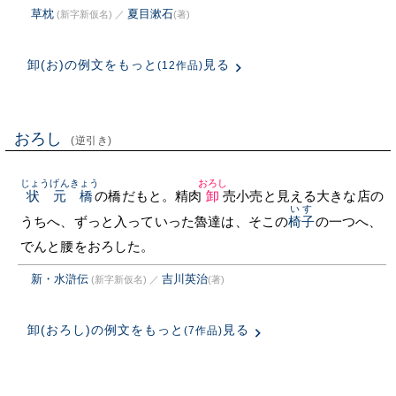
草枕
夏目漱石
(新字新仮名)
／
(著)
卸(お)の例文をもっと
見る
(12作品)
おろし
(逆引き)
じょうげんきょう
おろし
状元橋
の橋だもと。精肉
卸
売小売と見える大きな店の
いす
うちへ、ずっと入っていった魯達は、そこの
椅子
の一つへ、
でんと腰をおろした。
新・水滸伝
吉川英治
(新字新仮名)
／
(著)
卸(おろし)の例文をもっと
見る
(7作品)