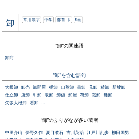
常用漢字
中学
部首:⼙
9画
卸
“卸”の関連語
卸商
“卸”を含む語句
大根卸
卸売
卸問屋
棚卸
山葵卸
書卸
見卸
積卸
新艘卸
仕立卸
店卸
引卸
取卸
卸値
卸屋
荷卸
裁卸
種卸
...
矢張大根卸
看卸
“卸”のふりがなが多い著者
中里介山
夢野久作
夏目漱石
吉川英治
江戸川乱歩
柳田国男