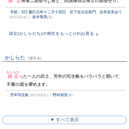
頭立
候者ニ面会可
致と、則諸隊頭立候もの面会せり。
レ
手紙：023 慶応元年十二月十四日 岩下佐次右衛門、吉井友実あて
坂本竜馬
(新字旧仮名)
／
(著)
頭立(かしらだち)の例文をもっと
見る
(2作品)
かしらた
(逆引き)
かしらた
頭立
った一人の武士、芳年の写生帳をバラバラと開いて、
不審の眉を顰めます。
芳年写生帖
野村胡堂
(新字新仮名)
／
(著)
▼ すべて表示