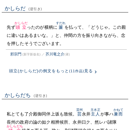
かしらだ
(逆引き)
かしらだ
すだれ
先ず
頭立
ったのが横柄に
簾
を払って、「どうじゃ。この殿
に違いはあるまいな。」と、仲間の方を振り向きながら、念
を押したそうでございます。
邪宗門
芥川竜之介
(新字新仮名)
／
(著)
頭立(かしらだ)の例文をもっと
見る
(11作品)
かしらだち
(逆引き)
芸州
主水正
かねて
私とても了介殿御同伴上坂も致候。
芸
永井
主人
が事ハ
兼而
長州の政府の論の如ク相辨候所、永井曰ク、然レバ諸隊
かしらだち