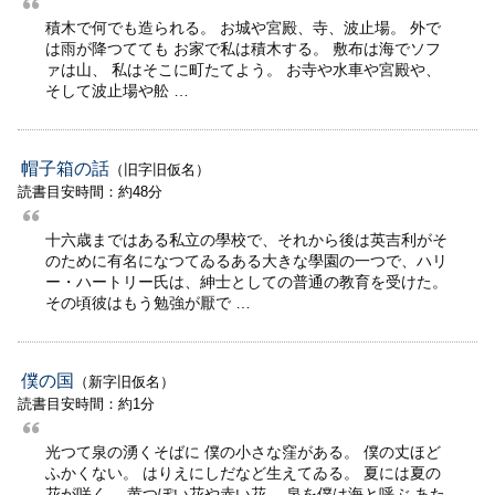
積木で何でも造られる。 お城や宮殿、寺、波止場。 外で
は雨が降つてても お家で私は積木する。 敷布は海でソフ
ァは山、 私はそこに町たてよう。 お寺や水車や宮殿や、
そして波止場や舩 …
帽子箱の話
（旧字旧仮名）
読書目安時間：約48分
十六歳まではある私立の學校で、それから後は英吉利がそ
のために有名になつてゐるある大きな學園の一つで、ハリ
ー・ハートリー氏は、紳士としての普通の教育を受けた。
その頃彼はもう勉強が厭で …
僕の国
（新字旧仮名）
読書目安時間：約1分
光つて泉の湧くそばに 僕の小さな窪がある。 僕の丈ほど
ふかくない。 はりえにしだなど生えてゐる。 夏には夏の
花が咲く。 黄つぽい花や赤い花。 泉を僕は海と呼ぶ あた