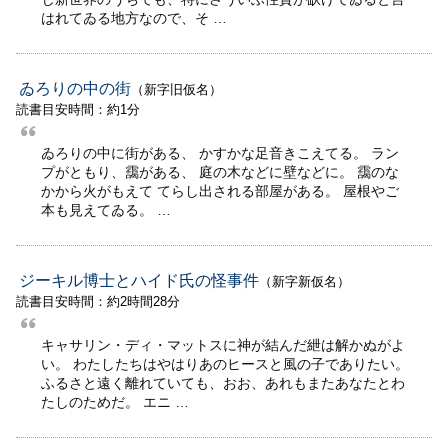
はれてゐる地方なので、そ …
ゐろりの中の街
（新字旧仮名）
読書目安時間：約1分
ゐろりの中に街がある、 かすかな足音きこえてる。 ラン
プがともり、靄がある、 庭の木などに壁などに。 靄のな
かから火がもえて てらし出される部屋がある。 屋根やご
本も見えてゐる。 …
ジーキル博士とハイド氏の怪事件
（新字新仮名）
読書目安時間：約2時間28分
キャサリン・ディ・マットスに神が結んだ紲は解かぬがよ
い。 わたしたちはやはりあのヒースと風の子でありたい。
ふるさと遠く離れていても、おお、あれもまたあなたとわ
たしのためだ。 エニ …