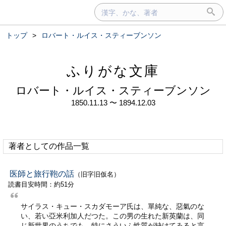
トップ
>
ロバート・ルイス・スティーブンソン
ふりがな文庫
ロバート・ルイス・スティーブンソン
1850.11.13 〜 1894.12.03
著者としての作品一覧
医師と旅行鞄の話
（旧字旧仮名）
読書目安時間：約51分
サイラス・キュー・スカダモーア氏は、單純な、惡氣のな
い、若い亞米利加人だつた。この男の生れた新英蘭は、同
じ新世界のうちでも、特にさういふ性質が缺けてゐると言