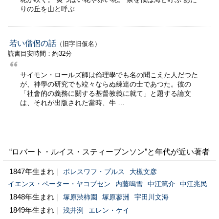
りの丘を山と呼ぶ …
若い僧侶の話
（旧字旧仮名）
読書目安時間：約32分
サイモン・ロールズ師は倫理學でも名の聞こえた人だつた
が、神學の研究でも竝々ならぬ練達の士であつた。彼の
「社會的の義務に關する基督教義に就て」と題する論文
は、それが出版された當時、牛 …
“ロバート・ルイス・スティーブンソン”と年代が近い著者
1847年生まれ｜
ボレスワフ・プルス
大槻文彦
イエンス・ペーター・ヤコブセン
内藤鳴雪
中江篤介
中江兆民
1848年生まれ｜
塚原渋柿園
塚原蓼洲
宇田川文海
1849年生まれ｜
浅井洌
エレン・ケイ