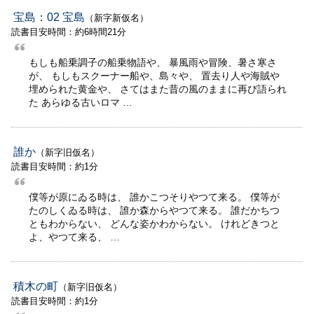
宝島：02 宝島
（新字新仮名）
読書目安時間：約6時間21分
もしも船乗調子の船乗物語や、 暴風雨や冒険、暑さ寒さ
が、 もしもスクーナー船や、島々や、 置去り人や海賊や
埋められた黄金や、 さてはまた昔の風のままに再び語られ
た あらゆる古いロマ …
誰か
（新字旧仮名）
読書目安時間：約1分
僕等が原にゐる時は、 誰かこつそりやつて来る。 僕等が
たのしくゐる時は、 誰か森からやつて来る。 誰だかちつ
ともわからない、 どんな姿かわからない。 けれどきつと
よ、やつて来る、 …
積木の町
（新字旧仮名）
読書目安時間：約1分