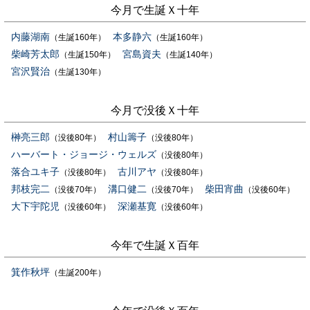
今月で生誕Ｘ十年
内藤湖南
本多静六
（生誕160年）
（生誕160年）
柴崎芳太郎
宮島資夫
（生誕150年）
（生誕140年）
宮沢賢治
（生誕130年）
今月で没後Ｘ十年
榊亮三郎
村山籌子
（没後80年）
（没後80年）
ハーバート・ジョージ・ウェルズ
（没後80年）
落合ユキ子
古川アヤ
（没後80年）
（没後80年）
邦枝完二
溝口健二
柴田宵曲
（没後70年）
（没後70年）
（没後60年）
大下宇陀児
深瀬基寛
（没後60年）
（没後60年）
今年で生誕Ｘ百年
箕作秋坪
（生誕200年）