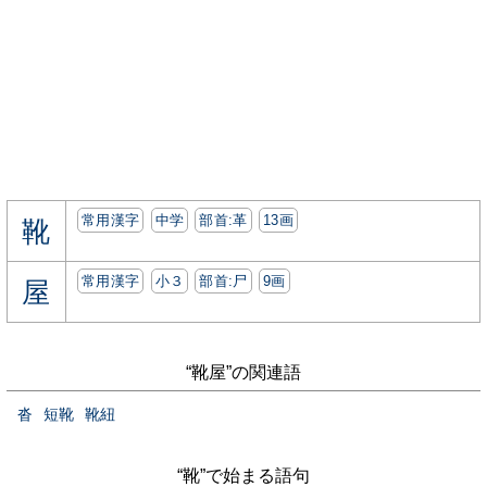
常用漢字
中学
部首:⾰
13画
靴
常用漢字
小３
部首:⼫
9画
屋
“靴屋”の関連語
沓
短靴
靴紐
“靴”で始まる語句