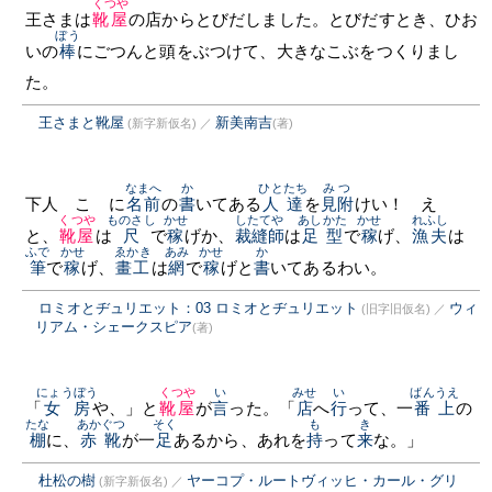
くつや
王さまは
靴屋
の店からとびだしました。とびだすとき、ひお
ぼう
いの
棒
にごつんと頭をぶつけて、大きなこぶをつくりまし
た。
王さまと靴屋
新美南吉
(新字新仮名)
／
(著)
なまへ
か
ひとたち
みつ
下人 こゝに
名前
の
書
いてある
人達
を
見附
けい！ えゝ
くつや
ものさし
かせ
したてや
あしかた
かせ
れふし
と、
靴屋
は
尺
で
稼
げか、
裁縫師
は
足型
で
稼
げ、
漁夫
は
ふで
かせ
ゑかき
あみ
かせ
か
筆
で
稼
げ、
畫工
は
網
で
稼
げと
書
いてあるわい。
ロミオとヂュリエット：03 ロミオとヂュリエット
ウィ
(旧字旧仮名)
／
リアム・シェークスピア
(著)
にょうぼう
くつや
い
みせ
い
ばん
うえ
「
女房
や、」と
靴屋
が
言
った。「
店
へ
行
って、一
番
上
の
たな
あかぐつ
そく
も
き
棚
に、
赤靴
が一
足
あるから、あれを
持
って
来
な。」
杜松の樹
ヤーコプ・ルートヴィッヒ・カール・グリ
(新字新仮名)
／