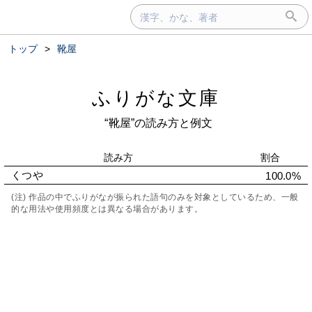
トップ
>
靴屋
ふりがな文庫
“靴屋”の読み方と例文
読み方
割合
くつや
100.0%
(注) 作品の中でふりがなが振られた語句のみを対象としているため、一般
的な用法や使用頻度とは異なる場合があります。