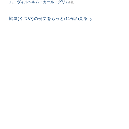
ム
、
ヴィルヘルム・カール・グリム
(著)
靴屋(くつや)の例文をもっと
見る
(11作品)