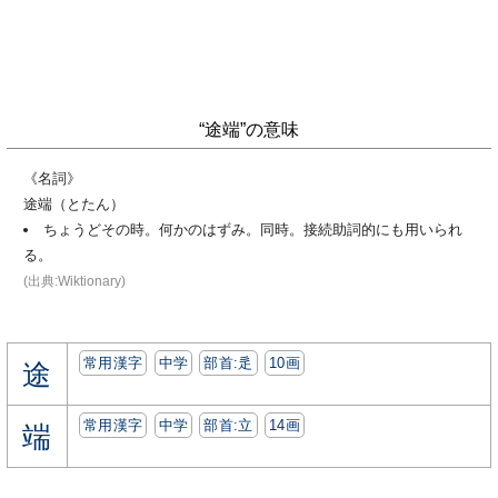
“途端”の意味
《名詞》
途端（とたん）
ちょうどその時。何かのはずみ。同時。接続助詞的にも用いられ
る。
(出典:Wiktionary)
常用漢字
中学
部首:⾡
10画
途
常用漢字
中学
部首:⽴
14画
端