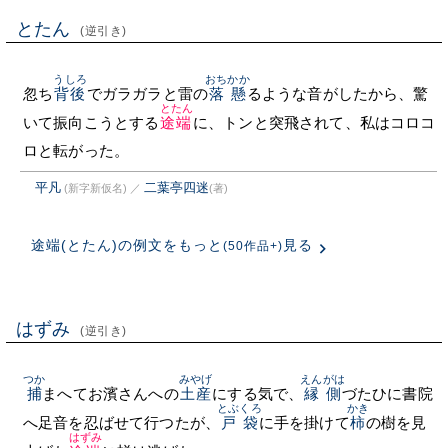
とたん
(逆引き)
うしろ
おちかか
忽ち
背後
でガラガラと雷の
落懸
るような音がしたから、驚
とたん
いて振向こうとする
途端
に、トンと突飛されて、私はコロコ
ロと転がった。
平凡
二葉亭四迷
(新字新仮名)
／
(著)
途端(とたん)の例文をもっと
見る
(50作品+)
はずみ
(逆引き)
つか
みやげ
えんがは
捕
まへてお濱さんへの
土産
にする気で、
縁側
づたひに書院
とぶくろ
かき
へ足音を忍ばせて行つたが、
戸袋
に手を掛けて
柿
の樹を見
はずみ