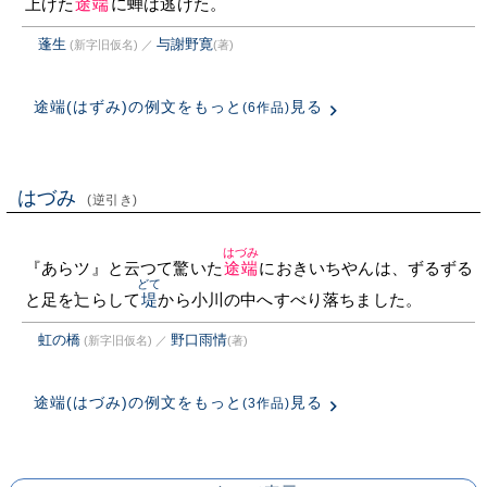
上げた
途端
に蝉は逃げた。
蓬生
与謝野寛
(新字旧仮名)
／
(著)
途端(はずみ)の例文をもっと
見る
(6作品)
はづみ
(逆引き)
はづみ
『あらツ』と云つて驚いた
途端
におきいちやんは、ずるずる
どて
と足を辷らして
堤
から小川の中へすべり落ちました。
虹の橋
野口雨情
(新字旧仮名)
／
(著)
途端(はづみ)の例文をもっと
見る
(3作品)