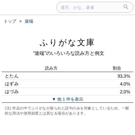
トップ
>
途端
ふりがな文庫
“途端”のいろいろな読み方と例文
読み方
割合
とたん
93.3%
はずみ
4.0%
はづみ
2.0%
▼ 他 1 件を表示
(注) 作品の中でふりがなが振られた語句のみを対象としているため、一般
的な用法や使用頻度とは異なる場合があります。