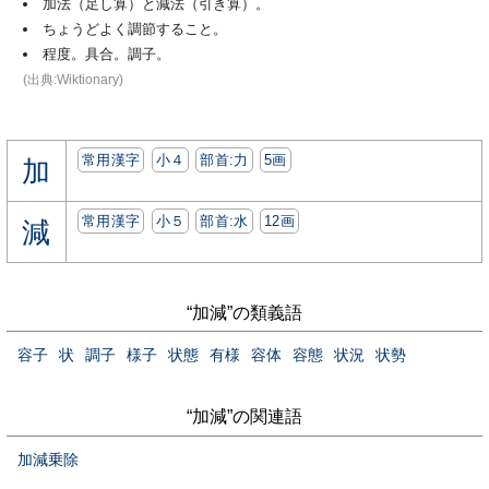
加法（足し算）と減法（引き算）。
ちょうどよく調節すること。
程度。具合。調子。
(出典:Wiktionary)
常用漢字
小４
部首:⼒
5画
加
常用漢字
小５
部首:⽔
12画
減
“加減”の類義語
容子
状
調子
様子
状態
有様
容体
容態
状況
状勢
“加減”の関連語
加減乗除