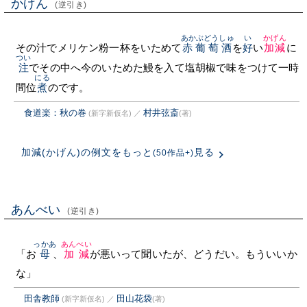
かげん
(逆引き)
あかぶどうしゅ
い
かげん
その汁でメリケン粉一杯をいためて
赤葡萄酒
を
好
い
加減
に
つい
注
でその中へ今のいためた鰻を入て塩胡椒で味をつけて一時
にる
間位
煮
のです。
食道楽：秋の巻
村井弦斎
(新字新仮名)
／
(著)
加減(かげん)の例文をもっと
見る
(50作品+)
あんべい
(逆引き)
っかあ
あんべい
「お
母
、
加減
が悪いって聞いたが、どうだい。もういいか
な」
田舎教師
田山花袋
(新字新仮名)
／
(著)