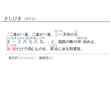
さしひき
(逆引き)
にいち
ご
「二進が一進、二進が一進、
二一
天作の
五
、
ぐいちさぶろくななやあここの
のびちぢ
五一三六七八九
。」と、饂飩の帳の
伸縮
みは、
さしひき
したじ
加減
だけで済むものを、
醤油
に水を割算段。
歌行灯
泉鏡花
(新字新仮名)
／
(著)