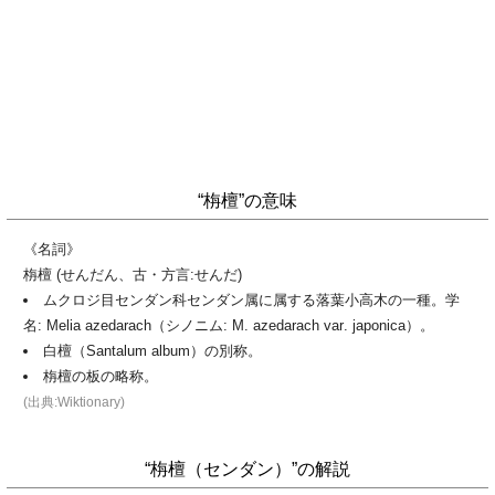
“栴檀”の意味
《名詞》
栴檀 (せんだん、古・方言:せんだ)
ムクロジ目センダン科センダン属に属する落葉小高木の一種。学
名: Melia azedarach（シノニム: M. azedarach var. japonica）。
白檀（Santalum album）の別称。
栴檀の板の略称。
(出典:Wiktionary)
“栴檀（センダン）”の解説