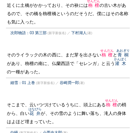
せんだん
近くに土橋がかかっており、その袂には
栴檀
の古い木があ
るので、その橋を栴檀橋というのだそうだ。僕にはその名称
も気に入った。
次郎物語：03 第三部
下村湖人
(新字新仮名)
／
(著)
せんだん
あおぎり
そのライラックの木の西に、まだ芽を出さない
栴檀
と
青桐
かんぼく
があり、栴檀の南に、仏蘭西語で「セレンガ」と云う
灌木
の一種があった。
細雪：01 上巻
谷崎潤一郎
(新字新仮名)
／
(著)
せんだん
そこまで、云いつづけているうちに、頭上にある
栴檀
の梢
はなびら
から、白い
花弁
が、その雪のように舞い落ち、滝人の身体
はよほど埋まっていた。
白蟻
小栗虫太郎
(新字新仮名)
／
(著)