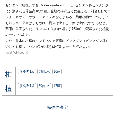
センダン（栴檀、学名: Melia azedarach）は、センダン科センダン属
に分類される落葉高木の1種。暖地の海岸近くに生える。別名としてア
フチ、オオチ、オウチ、アミノキなどがある。薬用植物の一つとして
も知られ、果実はしもやけ、樹皮は虫下し、葉は虫除けにするなど、
薬用に重宝された。リンネの『植物の種』(1753年) で記載された植物
の一つでもある。
また、香木の栴檀はインドネシア原産のビャクダン（ビャクダン科）
のことを指し、センダンのほうは特別な香りを持たない。
(出典:Wikipedia)
漢検準1級
部首:⽊
10画
栴
漢検準1級
部首:⽊
17画
檀
植物の漢字