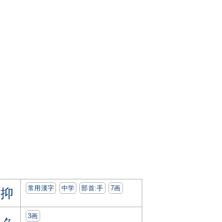
常用漢字
中学
部首:⼿
7画
抑
3画
々