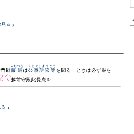
見る
)
ふぢつな
くじそしようとう
衞門尉
藤綱
は
公事訴訟等
を聞るゝときは必ず眼を
そも／＼
抑々
越前守殿此長庵を
見る