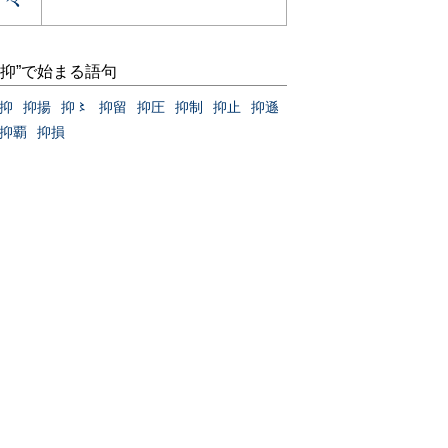
“抑”で始まる語句
抑
抑揚
抑〻
抑留
抑圧
抑制
抑止
抑遜
抑覇
抑損