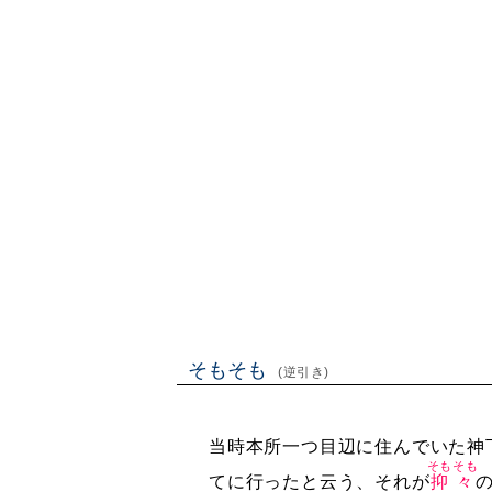
そもそも
(逆引き)
当時本所一つ目辺に住んでいた神
そもそも
てに行ったと云う、それが
抑々