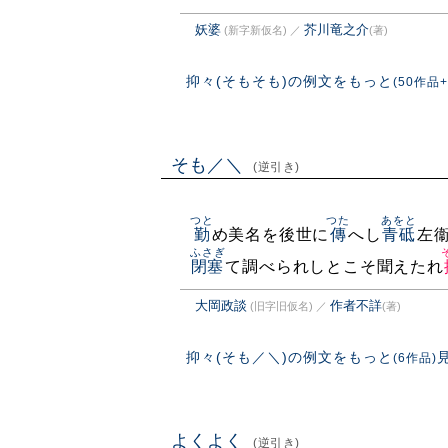
妖婆
芥川竜之介
(新字新仮名)
／
(著)
抑々(そもそも)の例文をもっと
(50作品+
そも／＼
(逆引き)
つと
つた
あをと
勤
め美名を後世に
傳
へし
青砥
左
ふさぎ
閉塞
て調べられしとこそ聞えたれ
大岡政談
作者不詳
(旧字旧仮名)
／
(著)
抑々(そも／＼)の例文をもっと
(6作品)
よくよく
(逆引き)