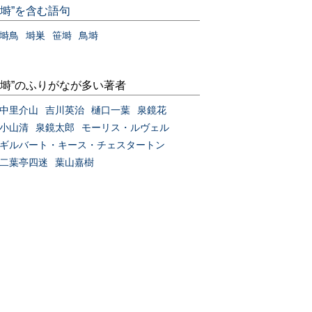
“塒”を含む語句
塒鳥
塒巣
笹塒
鳥塒
“塒”のふりがなが多い著者
中里介山
吉川英治
樋口一葉
泉鏡花
小山清
泉鏡太郎
モーリス・ルヴェル
ギルバート・キース・チェスタートン
二葉亭四迷
葉山嘉樹