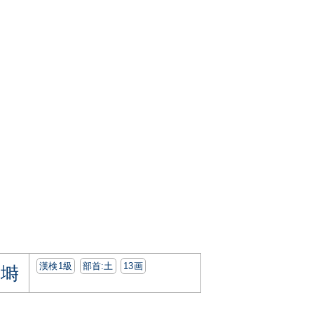
漢検1級
部首:⼟
13画
塒