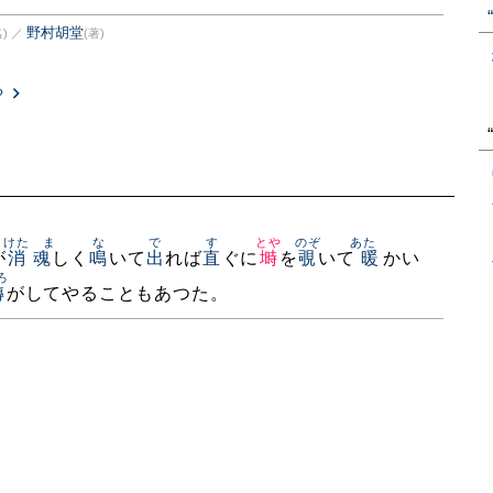
野村胡堂
)
／
(著)
る
けたゝま
な
で
す
とや
のぞ
あたゝ
が
消魂
しく
鳴
いて
出
れば
直
ぐに
塒
を
覗
いて
暖
かい
ろ
轉
がしてやることもあつた。