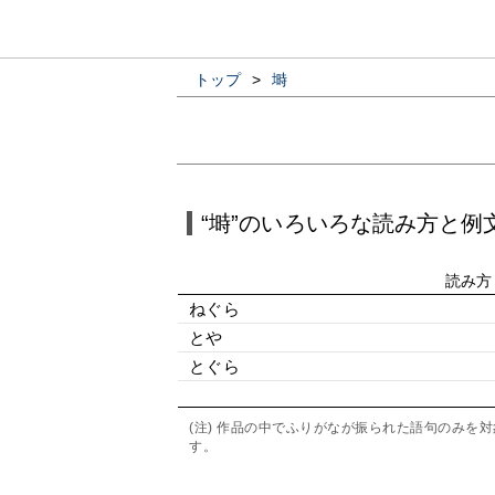
トップ
>
塒
“塒”のいろいろな読み方と例
読み方
ねぐら
とや
とぐら
(注) 作品の中でふりがなが振られた語句のみ
す。