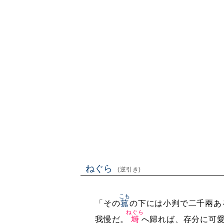
ねぐら
(逆引き)
こも
「その
菰
の下には小判で二千兩あ
ねぐら
我慢だ。
塒
へ歸れば、存分に可