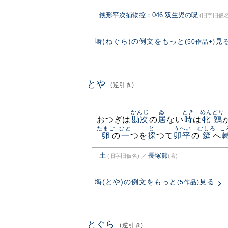
銭形平次捕物控：046 双生児の呪
(旧字旧仮名
塒(ねぐら)の例文をもっと
見
(50作品+)
とや
(逆引き)
かんじ
ゐ
とき
めんどり
おつぎは
勘次
の
居
ない
時
は
牝鷄
たまご
ひと
と
うへい
むしろ
こ
卵
の
一
つを
採
つて
卯平
の
筵
へ
土
長塚節
(旧字旧仮名)
／
(著)
塒(とや)の例文をもっと
見る
(5作品)
とぐら
(逆引き)