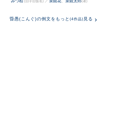
みつ柏
泉鏡花
、
泉鏡太郎
(旧字旧仮名)
／
(著)
昏愚(こんぐ)の例文をもっと
見る
(4作品)