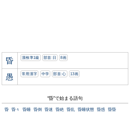
漢検準1級
部首:⽇
8画
昏
常用漢字
中学
部首:⼼
13画
愚
“昏”で始まる語句
昏
昏々
昏睡
昏倒
昏迷
昏絶
昏乱
昏睡状態
昏惑
昏昏