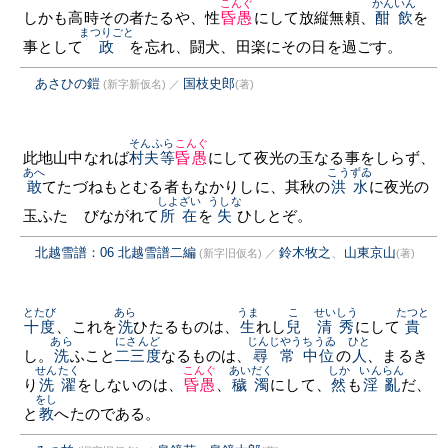
こんぐ
かんいん
しかも高時その者たるや、性
昏愚
にして放縦無頼、
酣飲
を
まつりごと
事として
政
を忘れ、闘犬、田楽にその日を過ごす。
あさひの鎧
国枝史郎
(新字新仮名)
／
(著)
そんふら
こんぐ
此地山中なれば
村夫等
昏愚
にして夜光の玉なる事をしらず、
あへ
こうずゐ
敢
てたづねもとむる者もなかりしに、其秋の
洪水
に夜光の
しよざい
うしな
玉ふたゝびながれて
所在
を
失
ひしとぞ。
北越雪譜：06 北越雪譜二編
鈴木牧之
、
山東京山
(新字旧仮名)
／
(著)
とたび
あら
うま
こ
せいしう
たつと
十度
、これを
洗
ひたるものは、
生
れし
兒
清秀
にして
貴
あら
にさんど
じんじやう
ちうゐ
ひと
し。
洗
ふこと
二三度
なるものは、
尋常
中位
の
人
、まるき
せんたく
こんぐ
あいだく
しか
いんらん
り
洗濯
をしないのは、
昏愚
、
穢濁
にして、
然
も
淫亂
だ、
をし
と
教
へたのである。