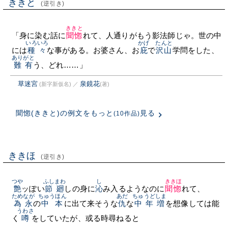
ききと
(逆引き)
ききと
「身に染む話に
聞惚
れて、人通りがもう影法師じゃ。世の中
いろいろ
かげ
たんと
には
種々
な事がある。お婆さん、お
庇
で
沢山
学問をした、
ありがと
難有
う、どれ……」
草迷宮
泉鏡花
(新字新仮名)
／
(著)
聞惚(ききと)の例文をもっと
見る
(10作品)
ききほ
(逆引き)
つや
ふしまわ
し
ききほ
艶
ッぽい
節廻
しの身に
沁
み入るようなのに
聞惚
れて、
ためなが
ちゅうほん
あだ
ちゅうどしま
為永
の
中本
に出て来そうな
仇
な
中年増
を想像しては能
うわさ
く
噂
をしていたが、或る時尋ねると