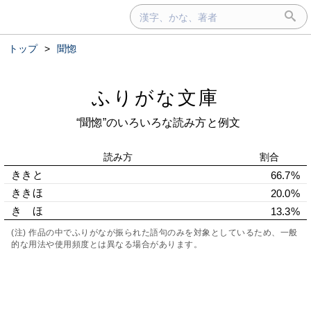
トップ
>
聞惚
ふりがな文庫
“聞惚”のいろいろな読み方と例文
読み方
割合
ききと
66.7%
ききほ
20.0%
きゝほ
13.3%
(注) 作品の中でふりがなが振られた語句のみを対象としているため、一般
的な用法や使用頻度とは異なる場合があります。