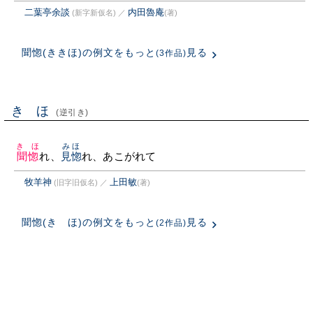
二葉亭余談
内田魯庵
(新字新仮名)
／
(著)
聞惚(ききほ)の例文をもっと
見る
(3作品)
きゝほ
(逆引き)
きゝほ
みほ
聞惚
れ、
見惚
れ、あこがれて
牧羊神
上田敏
(旧字旧仮名)
／
(著)
聞惚(きゝほ)の例文をもっと
見る
(2作品)