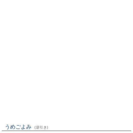
うめごよみ
(逆引き)