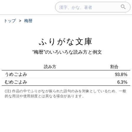
トップ
>
梅暦
ふりがな文庫
“梅暦”のいろいろな読み方と例文
読み方
割合
うめごよみ
93.8%
むめごよみ
6.3%
(注) 作品の中でふりがなが振られた語句のみを対象としているため、一般
的な用法や使用頻度とは異なる場合があります。