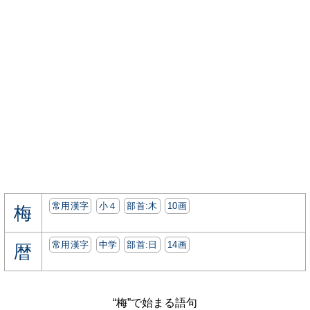
常用漢字
小４
部首:⽊
10画
梅
常用漢字
中学
部首:⽇
14画
暦
“梅”で始まる語句