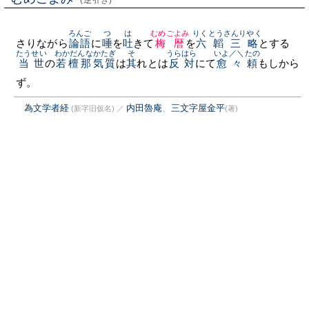
(逆引き)
ろんご
つ
は
むめごよみ
りくとうさんりやく
さりながら
論語
に
唾
を
吐
きて
梅暦
を
六韜三略
とする
たうせい
わかだんな
かたぎ
そ
うらはら
いよ／＼
たの
当世
の
若檀那
気質
は
其
れとは
反対
にて
愈々
頼
もしから
ず。
為文学者経
内田魯庵
、
三文字屋金平
(新字旧仮名)
／
(著)