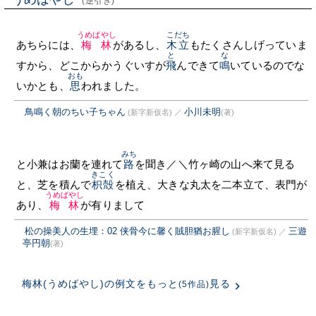
(逆引き)
うめばやし
こだち
あちらには、
梅林
があるし、
木立
もたくさんしげっていま
と
な
すから、どこからかうぐいすが
飛
んできて
鳴
いているのでな
おも
いかとも、
思
われました。
鳥鳴く朝のちい子ちゃん
小川未明
(新字新仮名)
／
(著)
みち
と小兼はお蘭を連れて
路
を聞き／＼竹ヶ崎の山へ来て見る
きこく
と、芝を積んで
枳殻
を植え、大きな丸太を二本立て、表門が
うめばやし
あり、
梅林
が有りまして
松の操美人の生埋：02 侠骨今に馨く賊胆猶お腥し
三遊
(新字新仮名)
／
亭円朝
(著)
梅林(うめばやし)の例文をもっと
見る
(5作品)