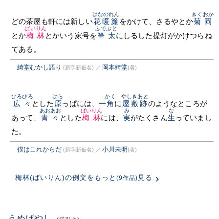
はなのれん
きくおか
どの茶屋も軒には新しい
花暖簾
をかけて、さるやとか
菊岡
ばいりん
ふでぶと
とか
梅林
とかいう家号を
筆太
にしるした提灯がかけつらね
てある。
綺堂むかし語り
岡本綺堂
(新字新仮名)
／
(著)
ひろびろ
はら
かく
やしきあと
広々
とした
原
っぱには、一
角
に
屋敷跡
のようなところが
あおあお
ばいりん
み
な
あって、
青々
とした
梅林
には、
実
がたくさん
生
っていまし
た。
僕はこれからだ
小川未明
(新字新仮名)
／
(著)
梅林(ばいりん)の例文をもっと
見る
(9作品)
うめばやし