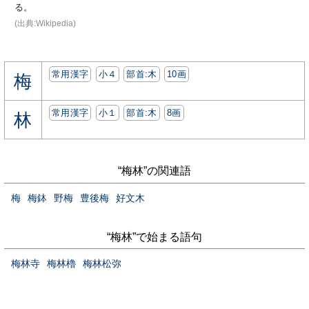
る。
(出典:Wikipedia)
常用漢字
小４
部首:⽊
10画
梅
常用漢字
小１
部首:⽊
8画
林
“梅林”の関連語
梅
梅鉢
野梅
豊後梅
好文木
“梅林”で始まる語句
梅林寺
梅林櫓
梅林松弥