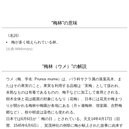
“梅林”の意味
《名詞》
梅が多く植えられている林。
(出典:Wiktionary)
“梅林（ウメ）”の解説
ウメ（梅、学名: Prunus mume）は、バラ科サクラ属の落葉高木、ま
たはその果実のこと。果実を利用する品種は「実梅」として扱われ、
未熟なものは有毒であるものの、梅干などに加工して食用とされる。
樹木全体と花は鑑賞の対象にもなり（花梅）、日本には花見や梅まつ
りが開かれる梅林や梅園が各地にある（月ヶ瀬梅林、偕楽園、吉野梅
郷など）。枝や樹皮は染色にも使われる。
日本では6月6日が「 梅の日 」とされている。天文14年4月17日（旧
暦、1545年6月6日）、賀茂神社の例祭に梅が献上された故事に由来す