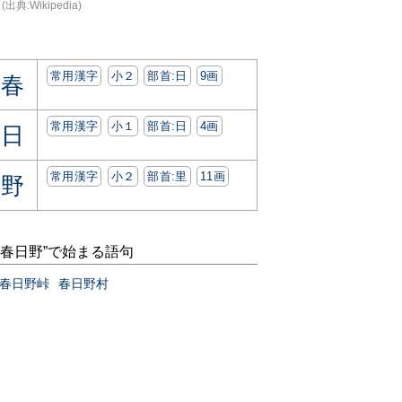
(出典:Wikipedia)
常用漢字
小２
部首:⽇
9画
春
常用漢字
小１
部首:⽇
4画
日
常用漢字
小２
部首:⾥
11画
野
“春日野”で始まる語句
春日野峠
春日野村