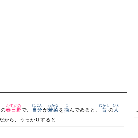
かすがの
じぶん
わかな
つ
むかし
ひと
この
春日野
で、
自分
が
若菜
を
摘
んでゐると、
昔
の
人
だから、うっかりすると