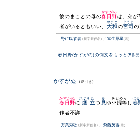
かすがの
彼のまことの母の
春日野
は、弟が
やまと
ぐうじ
者がいるともいい、
大和
の
宮司
の
野に臥す者
室生犀星
(新字新仮名)
／
(著)
春日野(かすがの)の例文をもっと
(5作品
かすがぬ
(逆引き)
かすがぬ
けぶり
た
み
をとめら
はる
春日野
に
煙
立
つ
見
ゆ
※嬬等
し
春
作者不詳
万葉秀歌
斎藤茂吉
(新字新仮名)
／
(著)