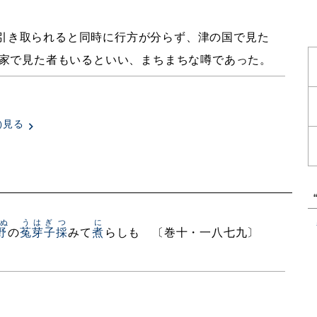
引き取られると同時に行方が分らず、津の国で見た
家で見た者もいるといい、まちまちな噂であった。
見る
)
ぬ
うはぎ
つ
に
野
の
菟芽子
採
みて
煮
らしも 〔巻十・一八七九〕