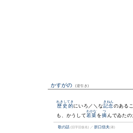
かすがの
(逆引き)
れきしてき
きねん
歴史的
にいろ／＼な
記念
のある
わかな
つ
も、かうして
若菜
を
摘
んでゐたの
歌の話
折口信夫
(旧字旧仮名)
／
(著)