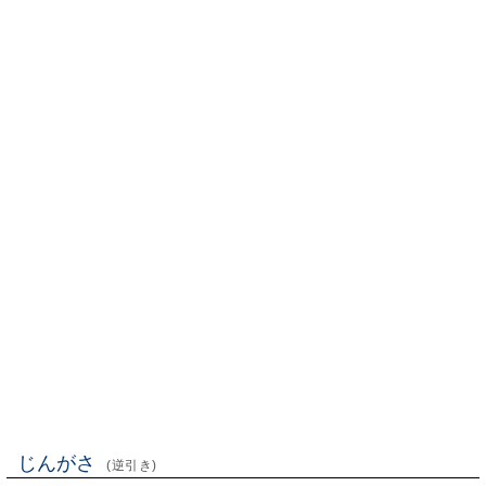
じんがさ
(逆引き)