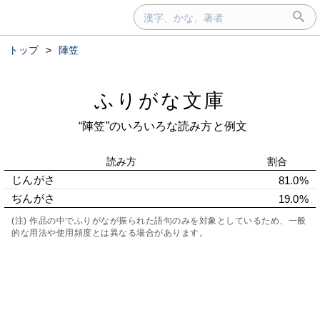
トップ
>
陣笠
ふりがな文庫
“陣笠”のいろいろな読み方と例文
読み方
割合
じんがさ
81.0%
ぢんがさ
19.0%
(注) 作品の中でふりがなが振られた語句のみを対象としているため、一般
的な用法や使用頻度とは異なる場合があります。