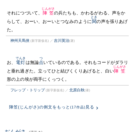
じんがさ
それにつづいて、
陣笠
の兵たちも、かわるがわる、声をか
とき
らして、おーい、おーいとつなみのように
鬨
の声を張りあげ
た。
神州天馬侠
吉川英治
(新字新仮名)
／
(著)
でんき
つ
お、
電灯
は無論
点
いているのである。それもコードがダラリ
じんがさ
と垂れ過ぎた。立ってひと結びくくりあげると、白い
陣笠
形の上の埃が両手にくっつく。
フレップ・トリップ
北原白秋
(新字新仮名)
／
(著)
陣笠(じんがさ)の例文をもっと
見る
(17作品)
ぢんがさ