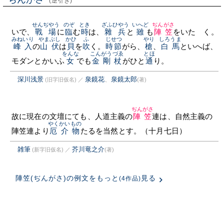
(逆引き)
せんぢやう
のぞ
とき
ざふひやう
いへど
ぢんがさ
いで、
戰場
に
臨
む
時
は、
雜兵
と
雖
も
陣笠
をいたゞく。
みねいり
やまぶし
かひ
ふ
じせつ
やり
しろうま
峰入
の
山伏
は
貝
を
吹
く。
時節
がら、
槍
、
白馬
といへば、
をんな
こんがうづゑ
とほ
モダンとかいふ
女
でも
金剛杖
がひと
通
り。
深川浅景
泉鏡花
、
泉鏡太郎
(旧字旧仮名)
／
(著)
ぢんがさ
故に現在の文壇にても、人道主義の
陣笠
連は、自然主義の
やくかいもの
陣笠連より
厄介物
たるを当然とす。（十月七日）
雑筆
芥川竜之介
(新字旧仮名)
／
(著)
陣笠(ぢんがさ)の例文をもっと
見る
(4作品)