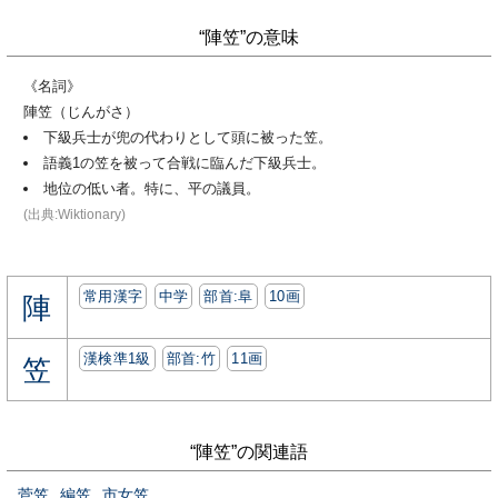
“陣笠”の意味
《名詞》
陣笠（じんがさ）
下級兵士が兜の代わりとして頭に被った笠。
語義1の笠を被って合戦に臨んだ下級兵士。
地位の低い者。特に、平の議員。
(出典:Wiktionary)
常用漢字
中学
部首:⾩
10画
陣
漢検準1級
部首:⽵
11画
笠
“陣笠”の関連語
菅笠
編笠
市女笠