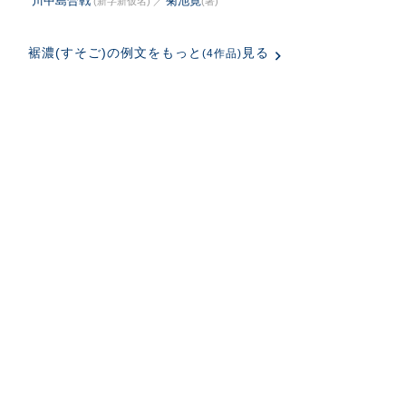
川中島合戦
菊池寛
(新字新仮名)
／
(著)
裾濃(すそご)の例文をもっと
見る
(4作品)