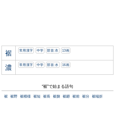
常用漢字
中学
部首:⾐
13画
裾
常用漢字
中学
部首:⽔
16画
濃
“裾”で始まる語句
裾
裾野
裾模様
裾短
裾長
裾捌
裾廻
裾前
裾分
裾端折