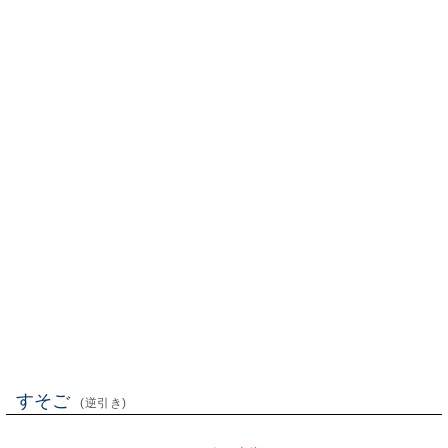
すそご
(逆引き)