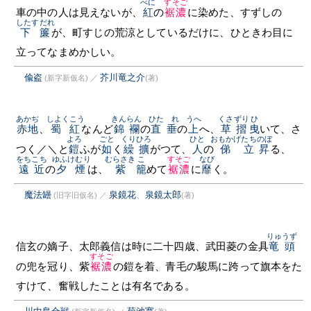
べに
すそご
車の中の人は見えないが、
紅
の
裾濃
に染めた、すずしの
したすだれ
下簾
が、町すじの荒涼としているだけに、ひときわ目に
立ってなまめかしい。
偸盗
芥川竜之介
(新字新仮名)
／
(著)
あかぢ
しよくこう
きんらん
ひたゝれ
うへ
くさずり
ひ
赤地
、
蜀紅
なんど
錦襴
の
直垂
の
上
へ、
草摺
曳
いて、さ
よろ
ごと
くりひろ
ひと
おもかげ
たちのぼ
つく／＼と
鎧
ふが
如
く
繰擴
がつて、
人
の
俤
立昇
る、
をちこち
ゆふけむり
むらさき
こ
すそご
なび
遠近
の
夕煙
は、
紫
籠
めて
裾濃
に
靡
く。
魔法罎
泉鏡花
、
泉鏡太郎
(旧字旧仮名)
／
(著)
りゅうず
信玄の嫡子、太郎義信は時に二十四歳、武田菱の金具
竜頭
すそご
の兜を冠り、紫
裾濃
の鎧を着、青毛の駿馬に跨って旗本をた
すけて、奮戦したことは有名である。