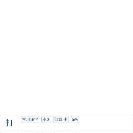
常用漢字
小３
部首:⼿
5画
打