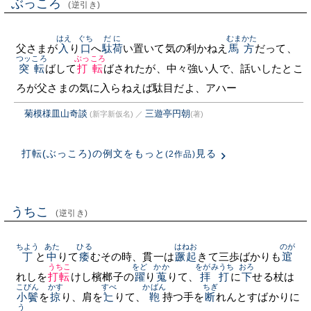
ぶっころ
(逆引き)
はえ
ぐち
だに
むまかた
父さまが
入
り
口
へ
駄荷
い置いて気の利かねえ
馬方
だって、
つッころ
ぶっころ
突転
ばして
打転
ばされたが、中々強い人で、話いしたとこ
ろが父さまの気に入らねえば駄目だよ、アハー
菊模様皿山奇談
三遊亭円朝
(新字新仮名)
／
(著)
打転(ぶっころ)の例文をもっと
見る
(2作品)
うちこ
(逆引き)
ちよう
あた
ひる
はねお
のが
丁
と
中
りて
痿
むその時、貫一は
蹶起
きて三歩ばかりも
逭
うちこ
をど
かか
をがみうち
おろ
れしを
打転
けし檳榔子の
躍
り
蒐
りて、
拝打
に
下
せる杖は
こびん
かす
すべ
かばん
ちぎ
小鬢
を
掠
り、肩を
辷
りて、
鞄
持つ手を
断
れんとすばかりに
う