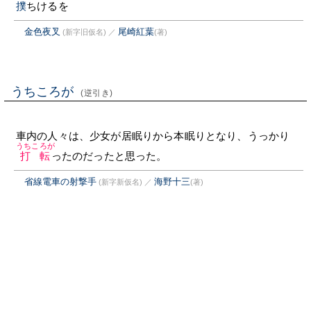
撲
ちけるを
金色夜叉
尾崎紅葉
(新字旧仮名)
／
(著)
うちころが
(逆引き)
車内の人々は、少女が居眠りから本眠りとなり、うっかり
うちころが
打転
ったのだったと思った。
省線電車の射撃手
海野十三
(新字新仮名)
／
(著)